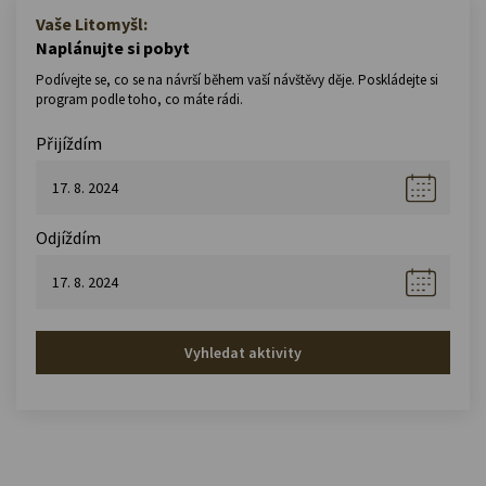
Vaše Litomyšl:
Naplánujte si pobyt
Podívejte se, co se na návrší během vaší návštěvy děje. Poskládejte si
program podle toho, co máte rádi.
Přijíždím
Odjíždím
Vyhledat aktivity