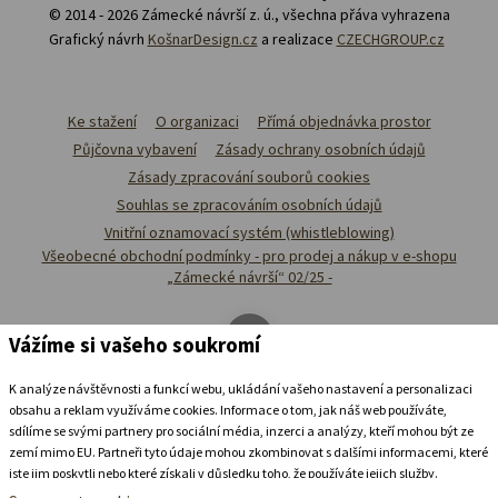
© 2014 - 2026 Zámecké návrší z. ú., všechna přáva vyhrazena
Grafický návrh
KošnarDesign.cz
a realizace
CZECHGROUP.cz
Ke stažení
O organizaci
Přímá objednávka prostor
Půjčovna vybavení
Zásady ochrany osobních údajů
Zásady zpracování souborů cookies
Souhlas se zpracováním osobních údajů
Vnitřní oznamovací systém (whistleblowing)
Všeobecné obchodní podmínky - pro prodej a nákup v e-shopu
„Zámecké návrší“ 02/25 -
Vážíme si vašeho soukromí
K analýze návštěvnosti a funkcí webu, ukládání vašeho nastavení a personalizaci
obsahu a reklam využíváme cookies. Informace o tom, jak náš web používáte,
sdílíme se svými partnery pro sociální média, inzerci a analýzy, kteří mohou být ze
zemí mimo EU. Partneři tyto údaje mohou zkombinovat s dalšími informacemi, které
jste jim poskytli nebo které získali v důsledku toho, že používáte jejich služby.
Podrobné informace