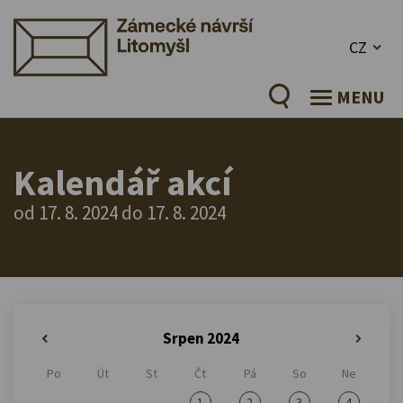
CZ
MENU
Kalendář akcí
od 17. 8. 2024 do 17. 8. 2024
Srpen 2024
«
»
Po
Út
St
Čt
Pá
So
Ne
1
2
3
4