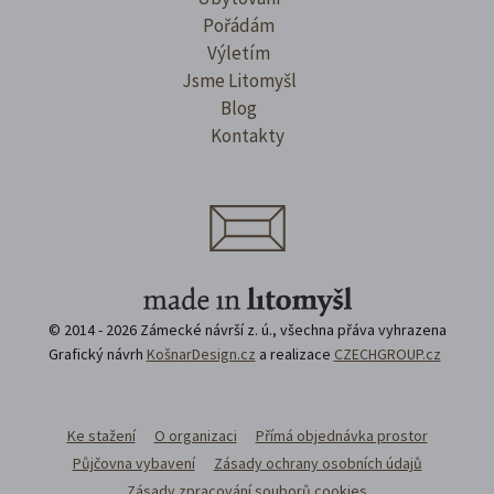
Pořádám
Výletím
Jsme Litomyšl
Blog
Kontakty
© 2014 - 2026 Zámecké návrší z. ú., všechna přáva vyhrazena
Grafický návrh
KošnarDesign.cz
a realizace
CZECHGROUP.cz
Ke stažení
O organizaci
Přímá objednávka prostor
Půjčovna vybavení
Zásady ochrany osobních údajů
Zásady zpracování souborů cookies