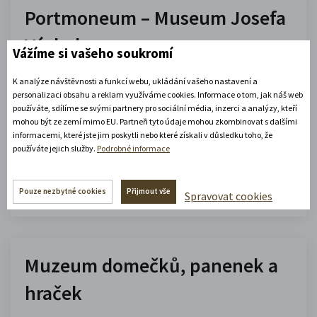
Portmoneum – Museum Josefa
Váchala
Vážíme si vašeho soukromí
Portmoneum
K analýze návštěvnosti a funkcí webu, ukládání vašeho nastavení a
personalizaci obsahu a reklam využíváme cookies. Informace o tom, jak náš web
09.00 - 12.00
,
13.00 - 17.00
používáte, sdílíme se svými partnery pro sociální média, inzerci a analýzy, kteří
(platné od 1. 5. 2026 do 30. 9. 2026)
mohou být ze zemí mimo EU. Partneři tyto údaje mohou zkombinovat s dalšími
informacemi, které jste jim poskytli nebo které získali v důsledku toho, že
používáte jejich služby.
Podrobné informace
Zobrazit celou otevírací dobu
Zjistěte více
Pouze nezbytné cookies
Přijmout vše
Spravovat cookies
Muzeum domečků, panenek a
hraček