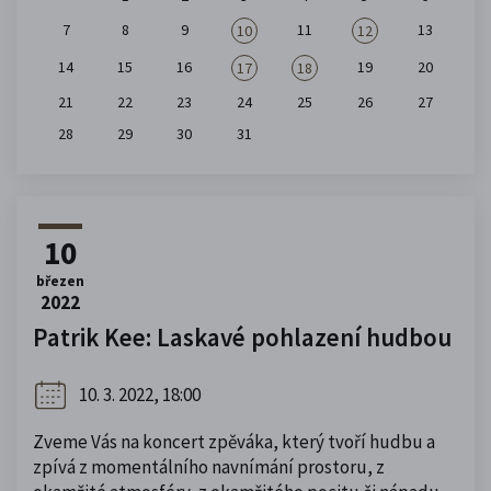
7
8
9
11
13
10
12
14
15
16
19
20
17
18
21
22
23
24
25
26
27
28
29
30
31
10
březen
2022
Patrik Kee: Laskavé pohlazení hudbou
10. 3. 2022, 18:00
Zveme Vás na koncert zpěváka, který tvoří hudbu a
zpívá z momentálního navnímání prostoru,
z