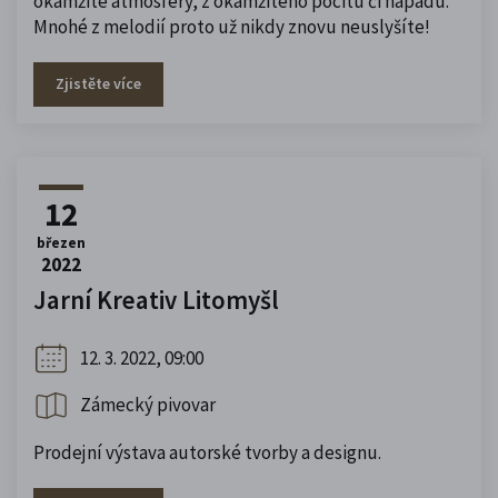
okamžité atmosféry, z okamžitého pocitu či nápadu.
Mnohé z melodií proto už nikdy znovu neuslyšíte!
Zjistěte více
12
březen
2022
Jarní Kreativ Litomyšl
12. 3. 2022, 09:00
Zámecký pivovar
Prodejní výstava autorské tvorby a designu.