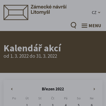
CZ
MENU
Kalendář akcí
od 1. 3. 2022 do 31. 3. 2022
Březen 2022
«
»
Po
Út
St
Čt
Pá
So
Ne
1
2
3
4
5
6