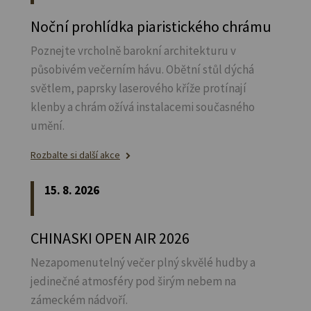
Noční prohlídka piaristického chrámu
Poznejte vrcholně barokní architekturu v
působivém večerním hávu. Obětní stůl dýchá
světlem, paprsky laserového kříže protínají
klenby a chrám ožívá instalacemi současného
umění.
Rozbalte si další akce
15. 8. 2026
CHINASKI OPEN AIR 2026
Nezapomenutelný večer plný skvělé hudby a
jedinečné atmosféry pod širým nebem na
zámeckém nádvoří.