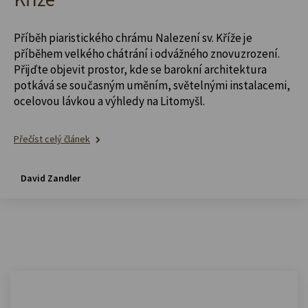
Příběh piaristického chrámu Nalezení sv. Kříže je
příběhem velkého chátrání i odvážného znovuzrození.
Přijďte objevit prostor, kde se barokní architektura
potkává se současným uměním, světelnými instalacemi,
ocelovou lávkou a výhledy na Litomyšl.
Přečíst celý článek
David Zandler