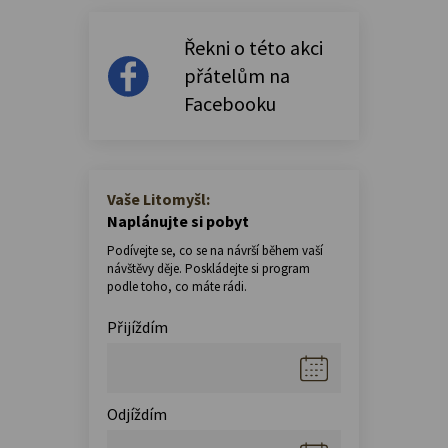
Řekni o této akci
přátelům na
Facebooku
Vaše Litomyšl:
Naplánujte si pobyt
Podívejte se, co se na návrší během vaší
návštěvy děje. Poskládejte si program
podle toho, co máte rádi.
Přijíždím
Odjíždím