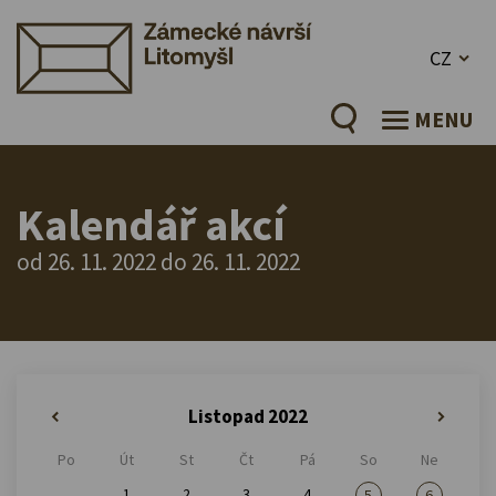
CZ
MENU
Kalendář akcí
od 26. 11. 2022 do 26. 11. 2022
Listopad 2022
«
»
Po
Út
St
Čt
Pá
So
Ne
1
2
3
4
5
6