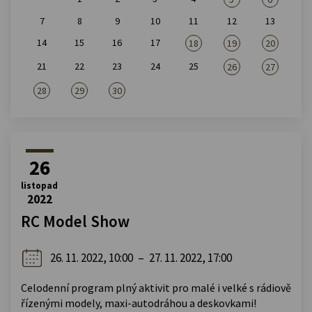
7
8
9
10
11
12
13
14
15
16
17
18
19
20
21
22
23
24
25
26
27
28
29
30
26
listopad
2022
RC Model Show
26. 11. 2022, 10:00
–
27. 11. 2022, 17:00
Celodenní program plný aktivit pro malé i velké s rádiově
řízenými modely, maxi-autodráhou a deskovkami!