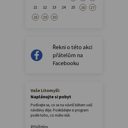
21
22
23
24
25
26
27
28
29
30
Řekni o této akci
přátelům na
Facebooku
Vaše Litomyšl:
Naplánujte si pobyt
Podívejte se, co se na návrší během vaší
návštěvy děje. Poskládejte si program
podle toho, co máte rádi.
Přijíždím