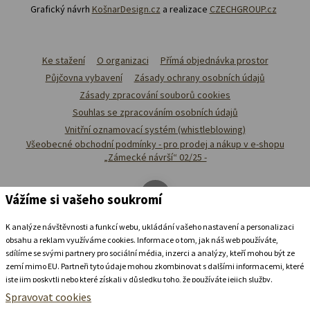
Grafický návrh
KošnarDesign.cz
a realizace
CZECHGROUP.cz
Ke stažení
O organizaci
Přímá objednávka prostor
Půjčovna vybavení
Zásady ochrany osobních údajů
Zásady zpracování souborů cookies
Souhlas se zpracováním osobních údajů
Vnitřní oznamovací systém (whistleblowing)
Všeobecné obchodní podmínky - pro prodej a nákup v e-shopu
„Zámecké návrší“ 02/25 -
Vážíme si vašeho soukromí
K analýze návštěvnosti a funkcí webu, ukládání vašeho nastavení a personalizaci
obsahu a reklam využíváme cookies. Informace o tom, jak náš web používáte,
sdílíme se svými partnery pro sociální média, inzerci a analýzy, kteří mohou být ze
zemí mimo EU. Partneři tyto údaje mohou zkombinovat s dalšími informacemi, které
jste jim poskytli nebo které získali v důsledku toho, že používáte jejich služby.
Podrobné informace
Spravovat cookies
Ubytovat se v
zámeckém
pivovaru