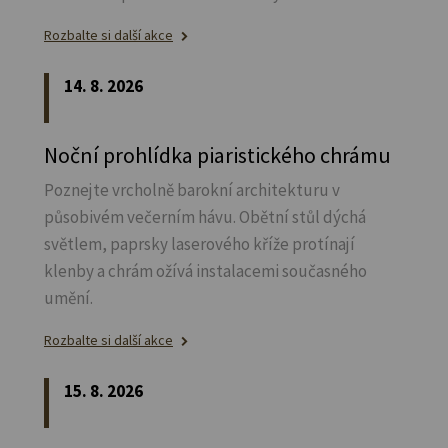
Rozbalte si další akce
14. 8. 2026
Noční prohlídka piaristického chrámu
Poznejte vrcholně barokní architekturu v
působivém večerním hávu. Obětní stůl dýchá
světlem, paprsky laserového kříže protínají
klenby a chrám ožívá instalacemi současného
umění.
Rozbalte si další akce
15. 8. 2026