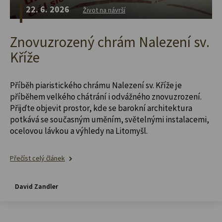
22. 6. 2026
Život na návrší
Znovuzrozený chrám Nalezení sv.
Kříže
Příběh piaristického chrámu Nalezení sv. Kříže je
příběhem velkého chátrání i odvážného znovuzrození.
Přijďte objevit prostor, kde se barokní architektura
potkává se současným uměním, světelnými instalacemi,
ocelovou lávkou a výhledy na Litomyšl.
Přečíst celý článek
David Zandler