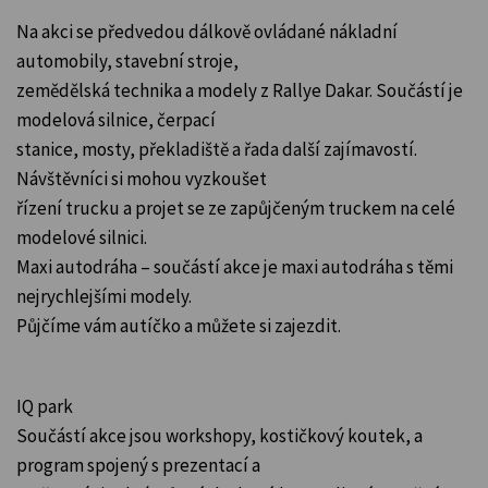
Na akci se předvedou dálkově ovládané nákladní
automobily, stavební stroje,
zemědělská technika a modely z Rallye Dakar. Součástí je
modelová silnice, čerpací
stanice, mosty, překladiště a řada další zajímavostí.
Návštěvníci si mohou vyzkoušet
řízení trucku a projet se ze zapůjčeným truckem na celé
modelové silnici.
Maxi autodráha – součástí akce je maxi autodráha s těmi
nejrychlejšími modely.
Půjčíme vám autíčko a můžete si zajezdit.
IQ park
Součástí akce jsou workshopy, kostičkový koutek, a
program spojený s prezentací a