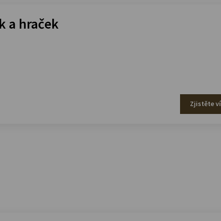
 a hraček
Zjistěte v