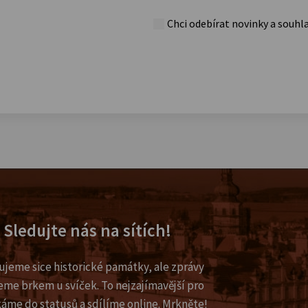
Chci odebírat novinky a souhl
Sledujte nás na sítích!
ujeme sice historické památky, ale zprávy
eme brkem u svíček. To nejzajímavější pro
káme do statusů a sdílíme online. Mrkněte!