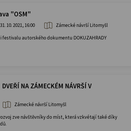
tava "OSM"
31. 10. 2021, 16:00
Zámecké návrší Litomyšl
ámci festivalu autorského dokumentu DOKUZAHRADY
 DVEŘÍ NA ZÁMECKÉM NÁVRŠÍ V
Zámecké návrší Litomyšl
rozvoj zve návštěvníky do míst, která vzkvétají také díky
dů.