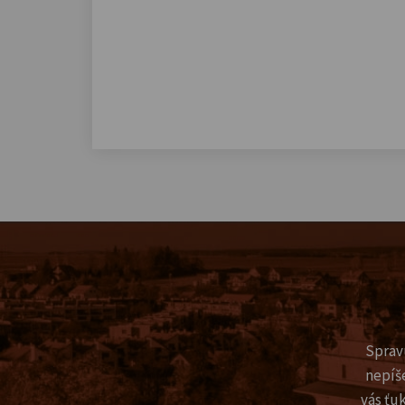
Sprav
nepíš
vás ťu