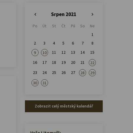
Srpen 2021
«
»
Po
Út
St
Čt
Pá
So
Ne
1
2
3
4
5
6
7
8
11
12
13
14
15
9
10
16
17
18
19
20
21
22
23
24
25
26
27
28
29
30
31
Zobrazit celý městský kalendář
Vaše Litomyšl: