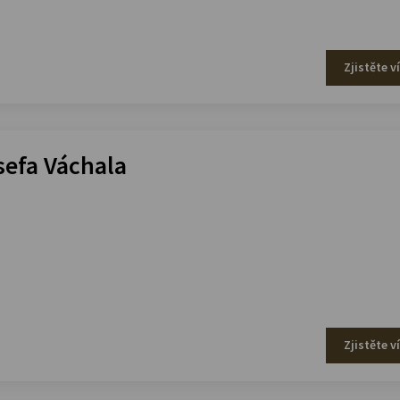
Zjistěte v
efa Váchala
Zjistěte v