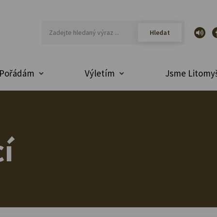
Pořádám
Výletím
Jsme Litomyš
í