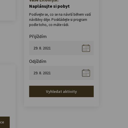
Naplánujte si pobyt
Podívejte se, co se na návrší během vaší
návštěvy děje. Poskládejte si program
podle toho, co máte rádi.
Přijíždím
Odjíždím
Vyhledat aktivity
íce