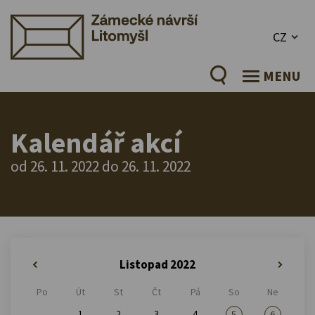
CZ
MENU
Kalendář akcí
od 26. 11. 2022 do 26. 11. 2022
Listopad 2022
«
»
Po
Út
St
Čt
Pá
So
Ne
1
2
3
4
5
6