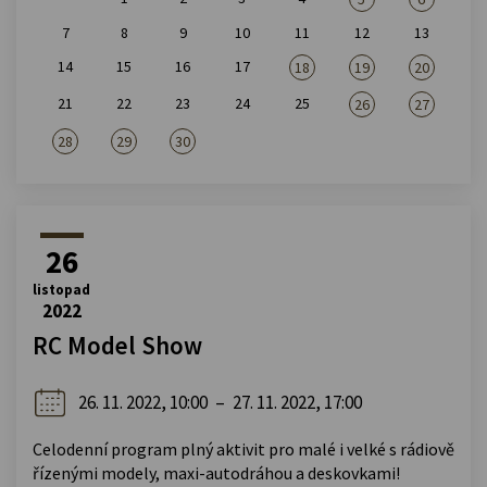
7
8
9
10
11
12
13
14
15
16
17
18
19
20
21
22
23
24
25
26
27
28
29
30
26
listopad
2022
RC Model Show
26. 11. 2022, 10:00
–
27. 11. 2022, 17:00
Celodenní program plný aktivit pro malé i velké s rádiově
řízenými modely, maxi-autodráhou a deskovkami!