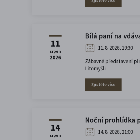
Zjistěte více
Bílá paní na vdáv
11
11. 8. 2026, 19:30
srpen
2026
Zábavné představení pln
Litomyšli.
Zjistěte více
Noční prohlídka 
14
14. 8. 2026, 21:00
srpen