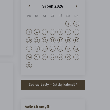
Srpen 2026
«
»
Po
Út
St
Čt
Pá
So
Ne
1
2
3
4
5
6
7
8
9
10
11
12
13
14
15
16
17
18
19
20
21
22
23
24
25
26
27
28
29
30
31
Zobrazit celý městský kalendář
Vaše Litomyšl: