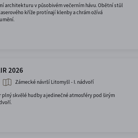
ní architekturu v působivém večerním hávu. Obětní stůl
aserového kříže protínají klenby a chrám ožívá
 umění.
IR 2026
Zámecké návrší Litomyšl - I. nádvoří
plný skvělé hudby a jedinečné atmosféry pod širým
voří.