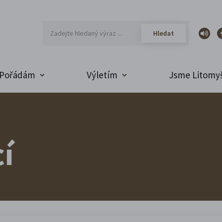
Pořádám
Výletím
Jsme Litomyš
í