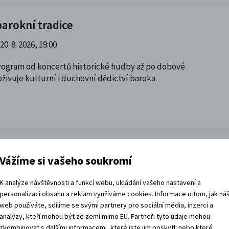
arokní tradice
20. 8. 2026, 19:00
program od koncertů historické hudby až po dobové
živuje kulturní i duchovní dědictví baroka.
Vážíme si vašeho soukromí
piaristického chrámu
Chrám Nalezení sv. Kříže
K analýze návštěvnosti a funkcí webu, ukládání vašeho nastavení a
personalizaci obsahu a reklam využíváme cookies. Informace o tom, jak ná
ní architekturu v působivém večerním hávu. Obětní stůl
web používáte, sdílíme se svými partnery pro sociální média, inzerci a
aserového kříže protínají klenby a chrám ožívá
analýzy, kteří mohou být ze zemí mimo EU. Partneři tyto údaje mohou
 umění.
zkombinovat s dalšími informacemi, které jste jim poskytli nebo které