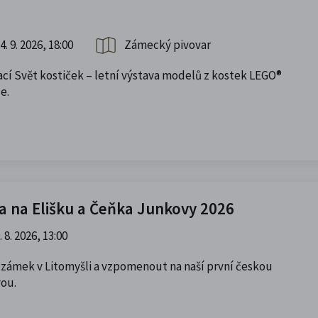
4. 9. 2026, 18:00
Zámecký pivovar
ací Svět kostiček – letní výstava modelů z kostek LEGO®
e.
a na Elišku a Čeňka Junkovy 2026
. 8. 2026, 13:00
í zámek v Litomyšli a vzpomenout na naší první českou
vou.