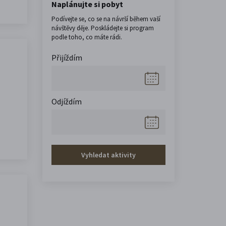
Naplánujte si pobyt
Podívejte se, co se na návrší během vaší
návštěvy děje. Poskládejte si program
podle toho, co máte rádi.
Přijíždím
Odjíždím
Vyhledat aktivity