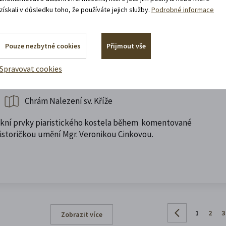
získali v důsledku toho, že používáte jejich služby.
Podrobné informace
Pouze nezbytné cookies
Přijmout vše
Spravovat cookies
 v době baroka | LDBT 2026
Chrám Nalezení sv. Kříže
kní prvky piaristického kostela během komentované
istoričkou umění Mgr. Veronikou Cinkovou.
1
2
3
Zobrazit více