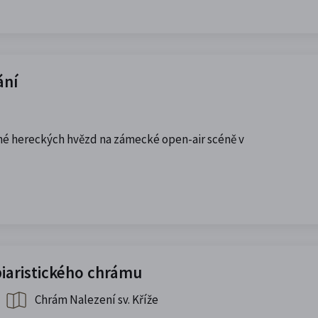
ání
é hereckých hvězd na zámecké open-air scéně v
piaristického chrámu
Chrám Nalezení sv. Kříže