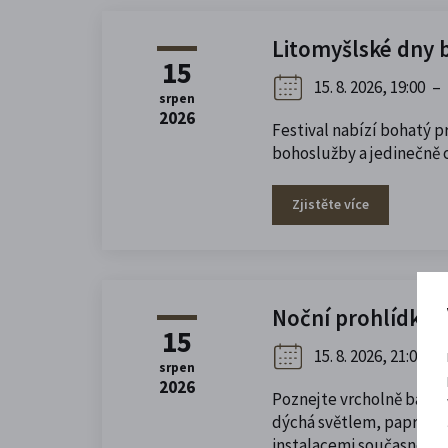
Litomyšlské dny b
15
15. 8. 2026, 19:00
–
srpen
2026
Festival nabízí bohatý 
bohoslužby a jedinečně o
Zjistěte více
Noční prohlídka 
15
15. 8. 2026, 21:00
srpen
2026
Poznejte vrcholně barok
dýchá světlem, paprsky l
instalacemi současného