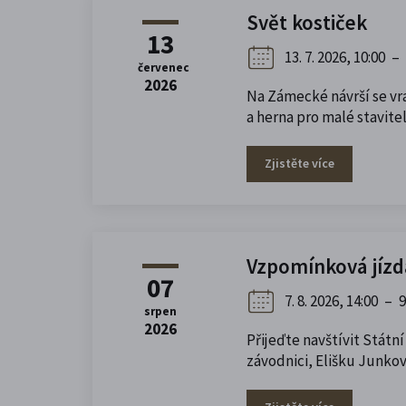
Svět kostiček
13
13. 7. 2026, 10:00
–
červenec
2026
Na Zámecké návrší se vr
a herna pro malé stavitel
Zjistěte více
Vzpomínková jízd
07
7. 8. 2026, 14:00
–
9
srpen
2026
Přijeďte navštívit Státn
závodnici, Elišku Junko