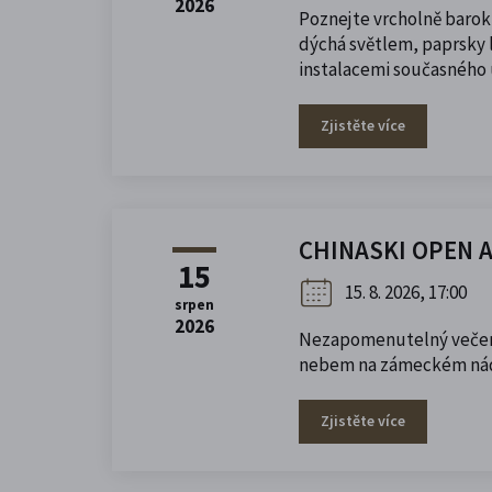
2026
Poznejte vrcholně barok
dýchá světlem, paprsky l
instalacemi současného
Zjistěte více
CHINASKI OPEN A
15
15. 8. 2026, 17:00
srpen
2026
Nezapomenutelný večer 
nebem na zámeckém nád
Zjistěte více