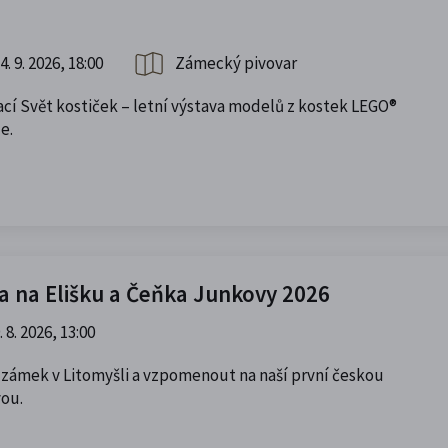
4. 9. 2026, 18:00
Zámecký pivovar
ací Svět kostiček – letní výstava modelů z kostek LEGO®
e.
a na Elišku a Čeňka Junkovy 2026
. 8. 2026, 13:00
í zámek v Litomyšli a vzpomenout na naší první českou
vou.