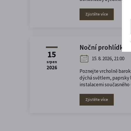
Zjistěte více
Noční prohlídka 
15
15. 8. 2026, 21:00
srpen
2026
Poznejte vrcholně barok
dýchá světlem, paprsky l
instalacemi současného
Zjistěte více