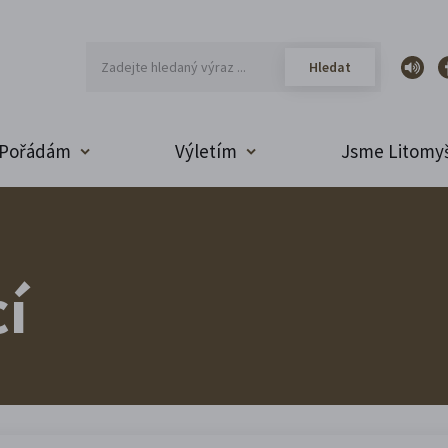
Pořádám
Výletím
Jsme Litomyš
í