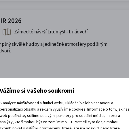
IR 2026
Zámecké návrší Litomyšl - I. nádvoří
plný skvělé hudby a jedinečné atmosféry pod širým
voří.
Vážíme si vašeho soukromí
arokní tradice
K analýze návštěvnosti a funkcí webu, ukládání vašeho nastavení a
20. 8. 2026, 19:00
personalizaci obsahu a reklam využíváme cookies. Informace o tom, jak ná
web používáte, sdílíme se svými partnery pro sociální média, inzerci a
program od koncertů historické hudby až po dobové
analýzy, kteří mohou být ze zemí mimo EU. Partneři tyto údaje mohou
živuje kulturní i duchovní dědictví baroka.
zkombinovat s dalšími informacemi, které jste jim poskytli nebo které