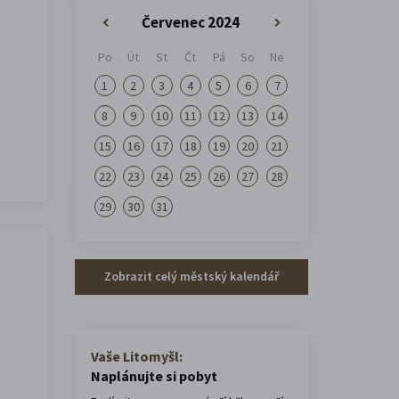
Červenec 2024
«
»
Po
Út
St
Čt
Pá
So
Ne
1
2
3
4
5
6
7
8
9
10
11
12
13
14
15
16
17
18
19
20
21
22
23
24
25
26
27
28
29
30
31
Zobrazit celý městský kalendář
Vaše Litomyšl:
Naplánujte si pobyt