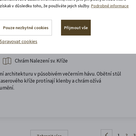
získali v důsledku toho, že používáte jejich služby.
Podrobné informace
Pouze nezbytné cookies
Přijmout vše
Spravovat cookies
piaristického chrámu
Chrám Nalezení sv. Kříže
ní architekturu v působivém večerním hávu. Obětní stůl
aserového kříže protínají klenby a chrám ožívá
 umění.
1
2
3