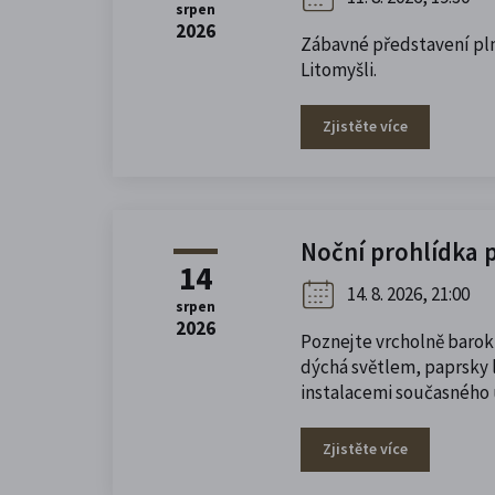
srpen
2026
Zábavné představení pln
Litomyšli.
Zjistěte více
Noční prohlídka 
14
14. 8. 2026, 21:00
srpen
2026
Poznejte vrcholně barok
dýchá světlem, paprsky l
instalacemi současného
Zjistěte více