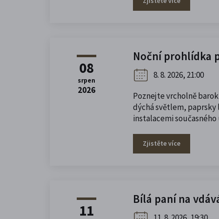
Zjistěte více
Noční prohlídka 
08
8. 8. 2026, 21:00
srpen
2026
Poznejte vrcholně barok
dýchá světlem, paprsky l
instalacemi současného
Zjistěte více
Bílá paní na vdáv
11
11. 8. 2026, 19:30