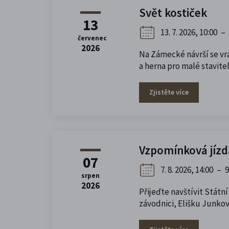
Svět kostiček
13
13. 7. 2026, 10:00
–
červenec
2026
Na Zámecké návrší se vr
a herna pro malé stavitel
Zjistěte více
Vzpomínková jízd
07
7. 8. 2026, 14:00
–
9
srpen
2026
Přijeďte navštívit Státn
závodnici, Elišku Junko