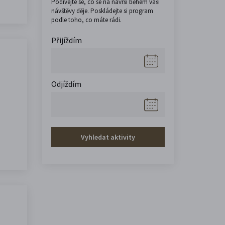
Podívejte se, co se na návrší během vaší
návštěvy děje. Poskládejte si program
podle toho, co máte rádi.
Přijíždím
Odjíždím
Vyhledat aktivity