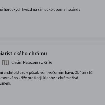
é hereckých hvězd na zámecké open-air scéně v
piaristického chrámu
Chrám Nalezení sv. Kříže
ní architekturu v působivém večerním hávu. Obětní stůl
aserového kříže protínají klenby a chrám ožívá
 umění.