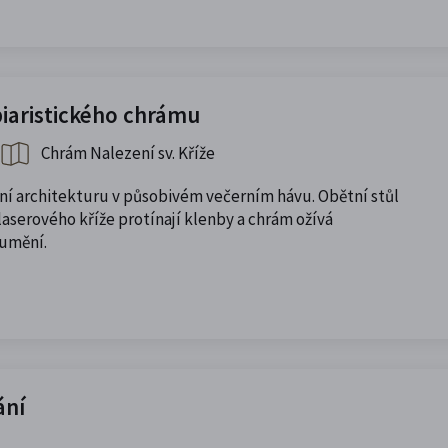
piaristického chrámu
Chrám Nalezení sv. Kříže
ní architekturu v působivém večerním hávu. Obětní stůl
aserového kříže protínají klenby a chrám ožívá
 umění.
ání