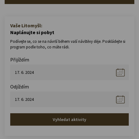
Vaše Litomyšl:
Naplánujte si pobyt
Podívejte se, co se na návrší během vaší návštěvy děje. Poskládejte si
program podle toho, co máte rádi.
Přijíždím
Odjíždím
Vyhledat aktivity