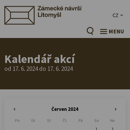
CZ
MENU
Kalendář akcí
od 17. 6. 2024 do 17. 6. 2024
Červen 2024
«
»
Po
Út
St
Čt
Pá
So
Ne
1
2