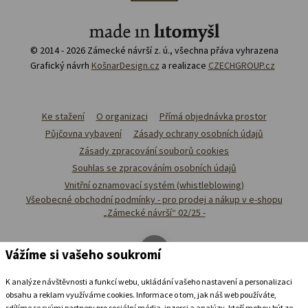
© 2014 - 2026 Zámecké návrší z. ú., všechna přáva vyhrazena
Grafický návrh
KošnarDesign.cz
a realizace
CZECHGROUP.cz
Ke stažení
O organizaci
Přímá objednávka prostor
Půjčovna vybavení
Zásady ochrany osobních údajů
Zásady zpracování souborů cookies
Souhlas se zpracováním osobních údajů
Vnitřní oznamovací systém (whistleblowing)
Všeobecné obchodní podmínky - pro prodej a nákup v e-shopu
„Zámecké návrší“ 02/25 -
Vážíme si vašeho soukromí
K analýze návštěvnosti a funkcí webu, ukládání vašeho nastavení a personalizaci
obsahu a reklam využíváme cookies. Informace o tom, jak náš web používáte,
sdílíme se svými partnery pro sociální média, inzerci a analýzy, kteří mohou být ze