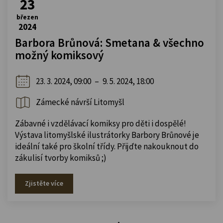
23
březen
2024
Barbora Brůnová: Smetana & všechno
možný komiksový
23. 3. 2024, 09:00
–
9. 5. 2024, 18:00
Zámecké návrší Litomyšl
Zábavné i vzdělávací komiksy pro děti i dospělé!
Výstava litomyšlské ilustrátorky Barbory Brůnové je
ideální také pro školní třídy. Přijďte nakouknout do
zákulisí tvorby komiksů ;)
Zjistěte více