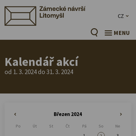
CZ
MENU
Kalendář akcí
od 1. 3. 2024 do 31. 3. 2024
Březen 2024
«
»
Po
Út
St
Čt
Pá
So
Ne
1
3
2