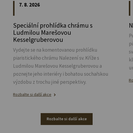
7. 8. 2026
Speciální prohlídka chrámu s
N
Ludmilou Marešovou
P
Kesselgruberovou
p
Vydejte se na komentovanou prohlídku
s
piaristického chrámu Nalezení sv.
Kříže s
k
Ludmilou Marešovou Kesselgruberovou a
u
poznejte jeho interiéry i bohatou sochařskou
Ro
výzdobu z trochu jiné perspektivy.
Rozbalte si další akce
Rozbalte si další akce