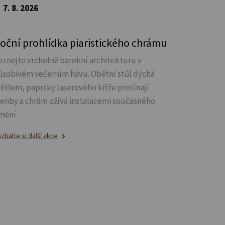
7. 8. 2026
oční prohlídka piaristického chrámu
oznejte vrcholně barokní architekturu v
ůsobivém večerním hávu. Obětní stůl dýchá
větlem, paprsky laserového kříže protínají
lenby a chrám ožívá instalacemi současného
mění.
zbalte si další akce