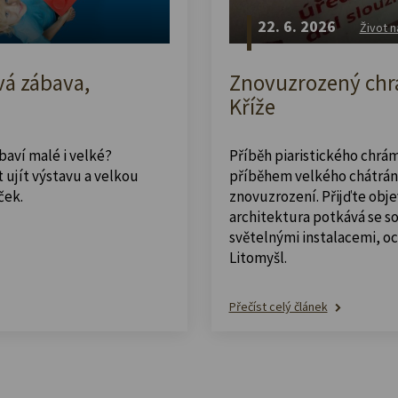
22. 6. 2026
Život n
vá zábava,
Znovuzrozený chrá
Kříže
abaví malé i velké?
Příběh piaristického chrám
 ujít výstavu a velkou
příběhem velkého chátrán
ček.
znovuzrození. Přijďte obje
architektura potkává se 
světelnými instalacemi, o
Litomyšl.
Přečíst celý článek