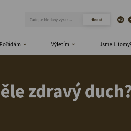
Pořádám
Výletím
Jsme Litomyš
ěle zdravý duch