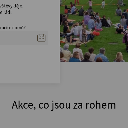
vštěvy děje.
 rádi.
vracíte domů?
Akce, co jsou za rohem