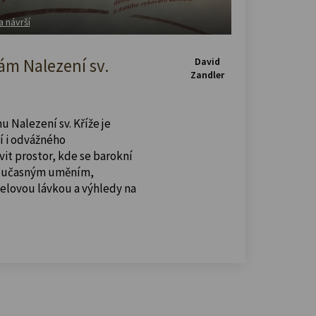
a návrší
m Nalezení sv.
David
Zandler
u Nalezení sv. Kříže je
í i odvážného
vit prostor, kde se barokní
současným uměním,
celovou lávkou a výhledy na