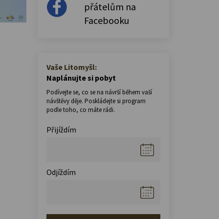
přátelům na
Facebooku
Vaše Litomyšl:
Naplánujte si pobyt
Podívejte se, co se na návrší během vaší
návštěvy děje. Poskládejte si program
podle toho, co máte rádi.
Přijíždím
Odjíždím