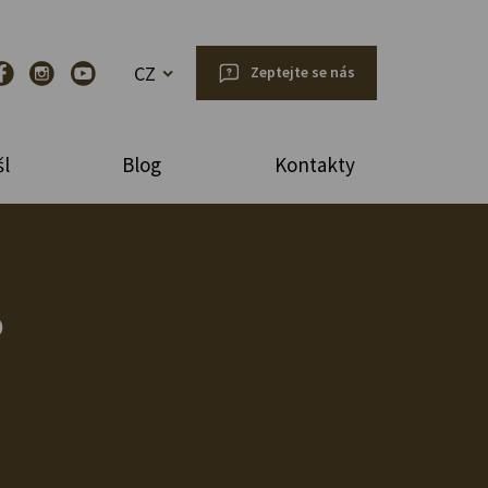
CZ
Zeptejte se nás
l
Blog
Kontakty
?