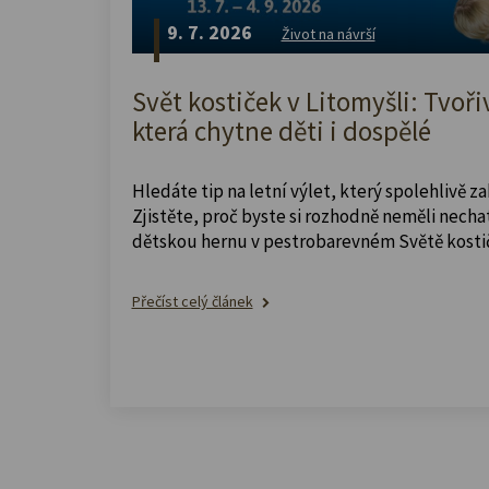
9. 7. 2026
Život na návrší
Svět kostiček v Litomyšli: Tvoři
která chytne děti i dospělé
Hledáte tip na letní výlet, který spolehlivě z
Zjistěte, proč byste si rozhodně neměli nechat
dětskou hernu v pestrobarevném Světě kosti
Přečíst celý článek