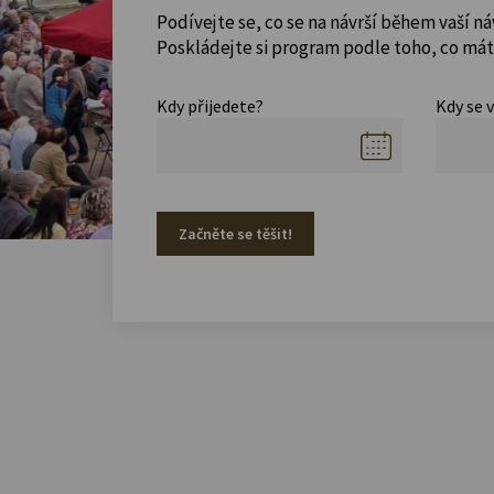
Podívejte se, co se na návrší během vaší ná
Poskládejte si program podle toho, co máte
Kdy přijedete?
Kdy se 
Začněte se těšit!