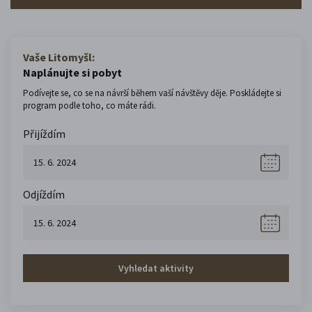
Vaše Litomyšl:
Naplánujte si pobyt
Podívejte se, co se na návrší během vaší návštěvy děje. Poskládejte si
program podle toho, co máte rádi.
Přijíždím
Odjíždím
Vyhledat aktivity