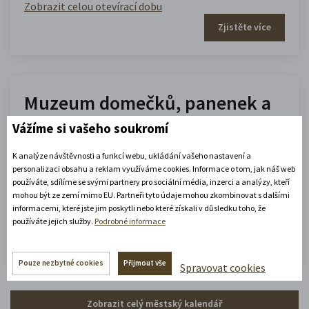
Zobrazit celou otevírací dobu
Zjistěte více
Muzeum domečků, panenek a
hraček
Vážíme si vašeho soukromí
K analýze návštěvnosti a funkcí webu, ukládání vašeho nastavení a
10.00 - 16.00
personalizaci obsahu a reklam využíváme cookies. Informace o tom, jak náš web
(platné od 1. 7. 2026 do 31. 8. 2026)
používáte, sdílíme se svými partnery pro sociální média, inzerci a analýzy, kteří
mohou být ze zemí mimo EU. Partneři tyto údaje mohou zkombinovat s dalšími
informacemi, které jste jim poskytli nebo které získali v důsledku toho, že
Zobrazit celou otevírací dobu
používáte jejich služby.
Podrobné informace
Zjistěte více
Pouze nezbytné cookies
Přijmout vše
Spravovat cookies
Zobrazit celý městský kalendář