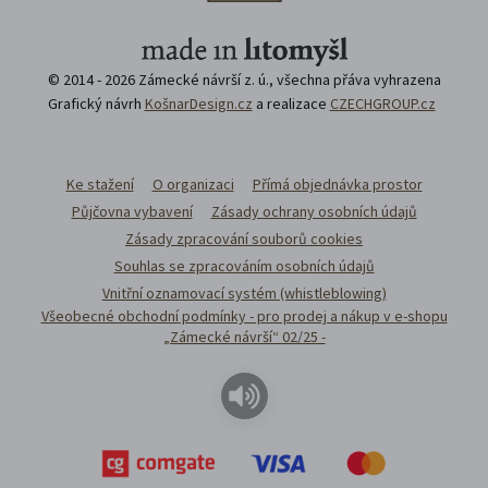
© 2014 - 2026 Zámecké návrší z. ú., všechna přáva vyhrazena
Grafický návrh
KošnarDesign.cz
a realizace
CZECHGROUP.cz
Ke stažení
O organizaci
Přímá objednávka prostor
Půjčovna vybavení
Zásady ochrany osobních údajů
Zásady zpracování souborů cookies
Souhlas se zpracováním osobních údajů
Vnitřní oznamovací systém (whistleblowing)
Všeobecné obchodní podmínky - pro prodej a nákup v e-shopu
„Zámecké návrší“ 02/25 -