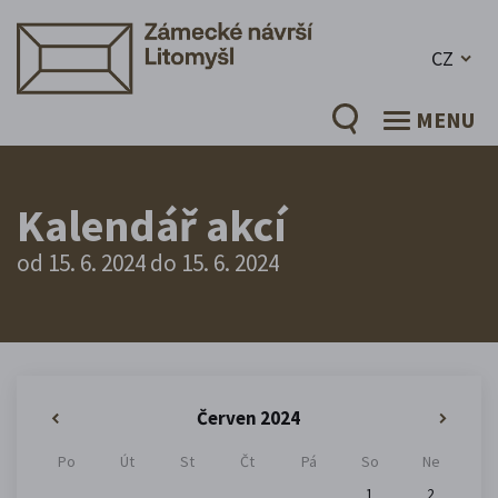
CZ
MENU
Kalendář akcí
od 15. 6. 2024 do 15. 6. 2024
Červen 2024
«
»
Po
Út
St
Čt
Pá
So
Ne
1
2