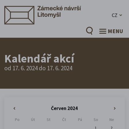
CZ
MENU
Kalendář akcí
od 17. 6. 2024 do 17. 6. 2024
Červen 2024
«
»
Po
Út
St
Čt
Pá
So
Ne
1
2