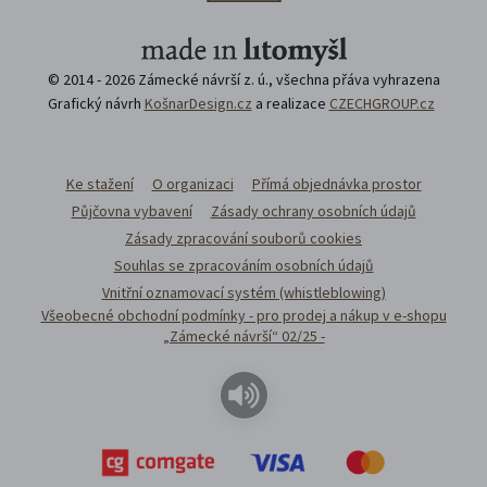
© 2014 - 2026 Zámecké návrší z. ú., všechna přáva vyhrazena
Grafický návrh
KošnarDesign.cz
a realizace
CZECHGROUP.cz
Ke stažení
O organizaci
Přímá objednávka prostor
Půjčovna vybavení
Zásady ochrany osobních údajů
Zásady zpracování souborů cookies
Souhlas se zpracováním osobních údajů
Vnitřní oznamovací systém (whistleblowing)
Všeobecné obchodní podmínky - pro prodej a nákup v e-shopu
„Zámecké návrší“ 02/25 -