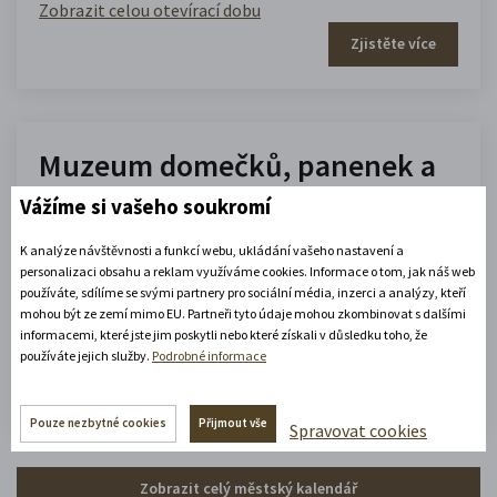
Zobrazit celou otevírací dobu
Zjistěte více
Muzeum domečků, panenek a
hraček
Vážíme si vašeho soukromí
K analýze návštěvnosti a funkcí webu, ukládání vašeho nastavení a
10.00 - 16.00
personalizaci obsahu a reklam využíváme cookies. Informace o tom, jak náš web
(platné od 1. 7. 2026 do 31. 8. 2026)
používáte, sdílíme se svými partnery pro sociální média, inzerci a analýzy, kteří
mohou být ze zemí mimo EU. Partneři tyto údaje mohou zkombinovat s dalšími
informacemi, které jste jim poskytli nebo které získali v důsledku toho, že
Zobrazit celou otevírací dobu
používáte jejich služby.
Podrobné informace
Zjistěte více
Pouze nezbytné cookies
Přijmout vše
Spravovat cookies
Zobrazit celý městský kalendář