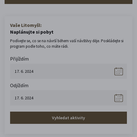
Vaše Litomyšl:
Naplánujte si pobyt
Podívejte se, co se na návrší během vaší návštěvy děje. Poskládejte si
program podle toho, co máte rádi.
Přijíždím
Odjíždím
Vyhledat aktivity