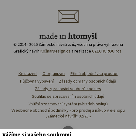
© 2014 - 2026 Zámecké návrší z. ú., všechna přáva vyhrazena
Grafický návrh
KošnarDesign.cz
a realizace
CZECHGROUP.cz
Ke stažení
O organizaci
Přímá objednávka prostor
Půjčovna vybavení
Zásady ochrany osobních údajů
Zásady zpracování souborů cookies
Souhlas se zpracováním osobních údajů
Vnitřní oznamovací systém (whistleblowing)
Všeobecné obchodní podmínky - pro prodej a nákup v e-shopu
„Zámecké návrší“ 02/25 -
Vážíme si vašeho soukromí