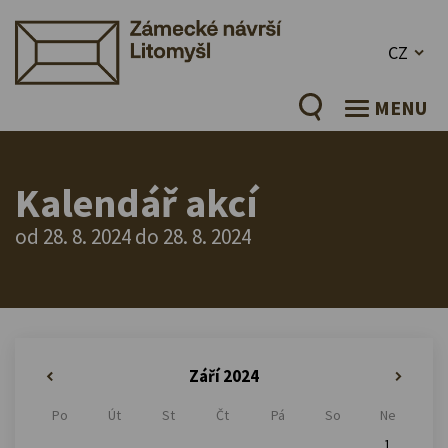
CZ
MENU
Kalendář akcí
od 28. 8. 2024 do 28. 8. 2024
Září 2024
«
»
Po
Út
St
Čt
Pá
So
Ne
1