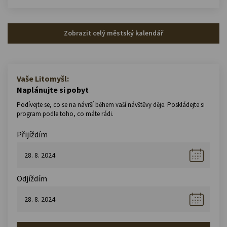
Zobrazit celý městský kalendář
Vaše Litomyšl:
Naplánujte si pobyt
Podívejte se, co se na návrší během vaší návštěvy děje. Poskládejte si
program podle toho, co máte rádi.
Přijíždím
Odjíždím