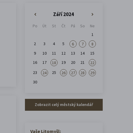
Září 2024
«
»
Po
Út
St
Čt
Pá
So
Ne
1
2
3
4
5
6
7
8
9
10
11
12
13
14
15
16
17
19
20
21
18
22
23
25
24
26
27
28
29
30
Zobrazit celý městský kalendář
Vaše Litomyšl: