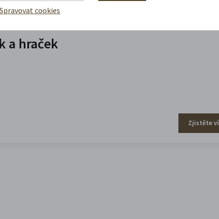
Spravovat cookies
 a hraček
Zjistěte v