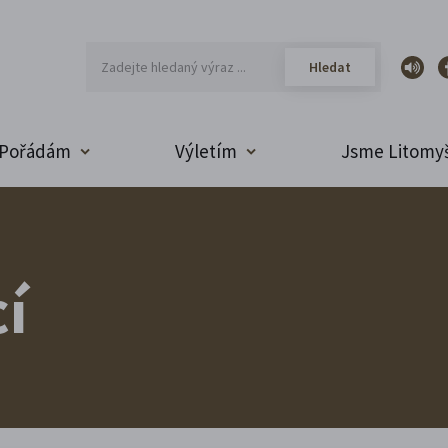
Pořádám
Výletím
Jsme Litomyš
í