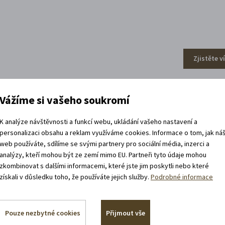
Zjistěte v
Vážíme si vašeho soukromí
efa Váchala
K analýze návštěvnosti a funkcí webu, ukládání vašeho nastavení a
personalizaci obsahu a reklam využíváme cookies. Informace o tom, jak ná
web používáte, sdílíme se svými partnery pro sociální média, inzerci a
analýzy, kteří mohou být ze zemí mimo EU. Partneři tyto údaje mohou
zkombinovat s dalšími informacemi, které jste jim poskytli nebo které
získali v důsledku toho, že používáte jejich služby.
Podrobné informace
Pouze nezbytné cookies
Přijmout vše
Zjistěte v