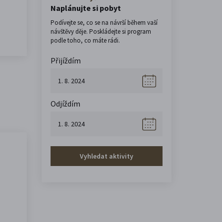
Naplánujte si pobyt
Podívejte se, co se na návrší během vaší
návštěvy děje. Poskládejte si program
podle toho, co máte rádi.
Přijíždím
Odjíždím
Vyhledat aktivity