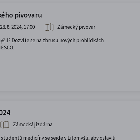
kého pivovaru
28. 8. 2024, 17:00
Zámecký pivovar
omyšli? Dozvíte se na zbrusu nových prohlídkách
NESCO.
024
Zámecká jízdárna
 studentů medicíny se sejde v Litomyšli, aby oslavili