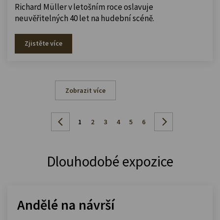
Richard Müller v letošním roce oslavuje
neuvěřitelných 40 let na hudební scéně.
Zjistěte více
Zobrazit více
1
2
3
4
5
6
Dlouhodobé expozice
Andělé na návrší