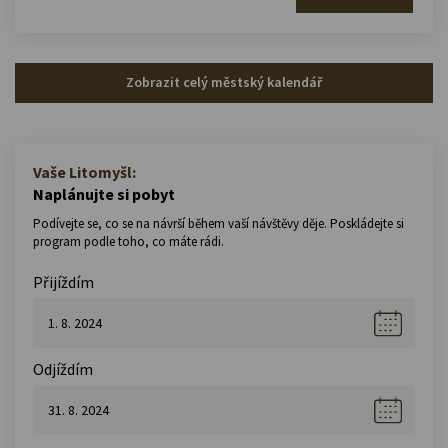
Zobrazit celý městský kalendář
Vaše Litomyšl:
Naplánujte si pobyt
Podívejte se, co se na návrší během vaší návštěvy děje. Poskládejte si
program podle toho, co máte rádi.
Přijíždím
Odjíždím