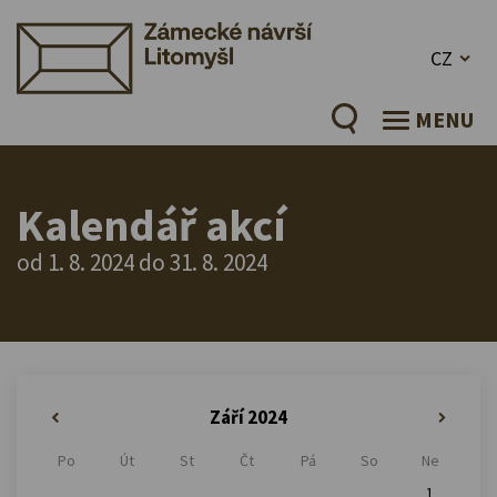
CZ
MENU
Kalendář akcí
od 1. 8. 2024 do 31. 8. 2024
Září 2024
«
»
Po
Út
St
Čt
Pá
So
Ne
1