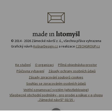
© 2014 - 2026 Zámecké návrší z. ú., všechna přáva vyhrazena
Grafický návrh
KošnarDesign.cz
a realizace
CZECHGROUP.cz
Ke stažení
O organizaci
Přímá objednávka prostor
Půjčovna vybavení
Zásady ochrany osobních údajů
Zásady zpracování souborů cookies
Souhlas se zpracováním osobních údajů
Vnitřní oznamovací systém (whistleblowing)
Všeobecné obchodní podmínky - pro prodej a nákup v e-shopu
„Zámecké návrší“ 02/25 -