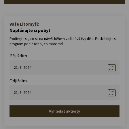
Vaše Litomyšl:
Naplánujte si pobyt
Podívejte se, co se na návrší během vaší návštěvy děje. Poskládejte si
program podle toho, co máte rádi.
Přijíždím
Odjíždím
Vyhledat aktivity