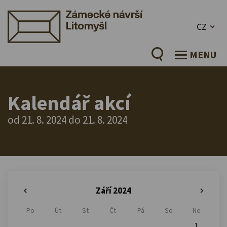
CZ
MENU
Kalendář akcí
od 21. 8. 2024 do 21. 8. 2024
Září 2024
«
»
Po
Út
St
Čt
Pá
So
Ne
1