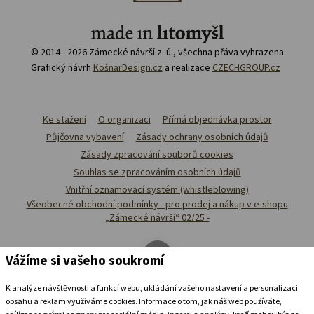
© 2014 - 2026 Zámecké návrší z. ú., všechna přáva vyhrazena
Grafický návrh
KošnarDesign.cz
a realizace
CZECHGROUP.cz
Ke stažení
O organizaci
Přímá objednávka prostor
Půjčovna vybavení
Zásady ochrany osobních údajů
Zásady zpracování souborů cookies
Souhlas se zpracováním osobních údajů
Vnitřní oznamovací systém (whistleblowing)
Všeobecné obchodní podmínky - pro prodej a nákup v e-shopu
„Zámecké návrší“ 02/25 -
Vážíme si vašeho soukromí
K analýze návštěvnosti a funkcí webu, ukládání vašeho nastavení a personalizaci
obsahu a reklam využíváme cookies. Informace o tom, jak náš web používáte,