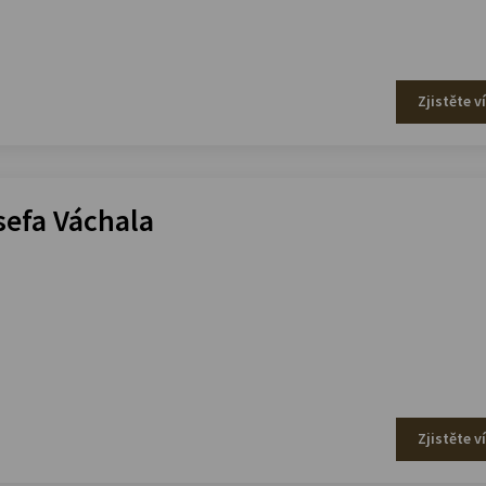
Zjistěte v
efa Váchala
Zjistěte v