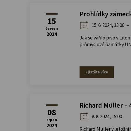
Prohlídky zámec
15
15. 6. 2024, 13:00
–
červen
2024
Jak se vařilo pivo v Lit
průmyslové památky U
Zjistěte více
Richard Müller – 
08
8. 8. 2024, 19:00
srpen
2024
Richard Müller v letošní