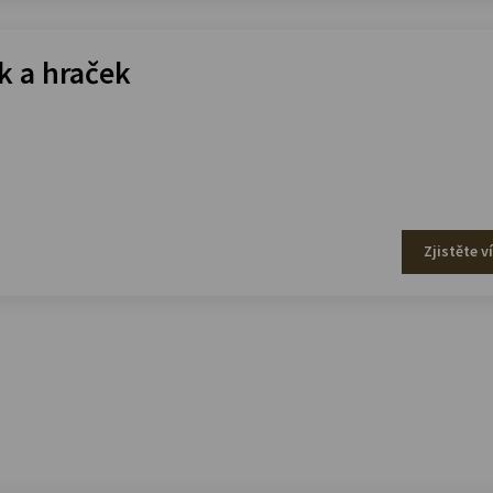
 a hraček
Zjistěte v