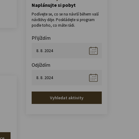
Naplánujte si pobyt
Podívejte se, co se na návrší během vaší
návštěvy děje. Poskládejte si program
podle toho, co máte rádi.
Přijíždím
Odjíždím
Vyhledat aktivity
íce