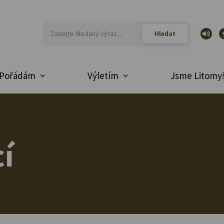
Pořádám
Výletím
Jsme Litomyš
í