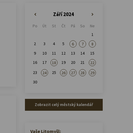
Září 2024
«
»
Po
Út
St
Čt
Pá
So
Ne
1
2
3
4
5
6
7
8
9
10
11
12
13
14
15
16
17
19
20
21
18
22
23
25
24
26
27
28
29
30
Zobrazit celý městský kalendář
Vaše Litomyšl: