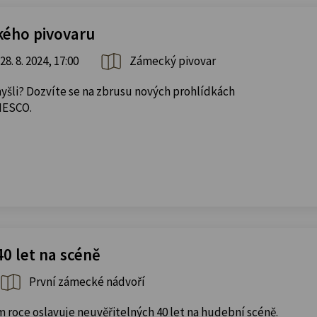
kého pivovaru
28. 8. 2024, 17:00
Zámecký pivovar
omyšli? Dozvíte se na zbrusu nových prohlídkách
NESCO.
40 let na scéně
První zámecké nádvoří
m roce oslavuje neuvěřitelných 40 let na hudební scéně.