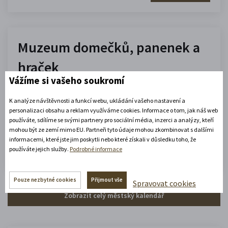
Muzeum domečků, panenek a
hraček
Vážíme si vašeho soukromí
10.00 - 16.00
K analýze návštěvnosti a funkcí webu, ukládání vašeho nastavení a
(platné od 1. 7. 2026 do 31. 8. 2026)
personalizaci obsahu a reklam využíváme cookies. Informace o tom, jak náš web
používáte, sdílíme se svými partnery pro sociální média, inzerci a analýzy, kteří
mohou být ze zemí mimo EU. Partneři tyto údaje mohou zkombinovat s dalšími
Zobrazit celou otevírací dobu
informacemi, které jste jim poskytli nebo které získali v důsledku toho, že
používáte jejich služby.
Podrobné informace
Zjistěte více
Pouze nezbytné cookies
Přijmout vše
Spravovat cookies
Zobrazit celý městský kalendář