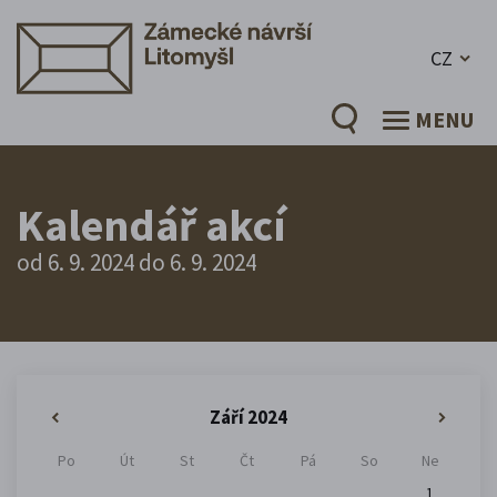
CZ
MENU
Kalendář akcí
od 6. 9. 2024 do 6. 9. 2024
Září 2024
«
»
Po
Út
St
Čt
Pá
So
Ne
1