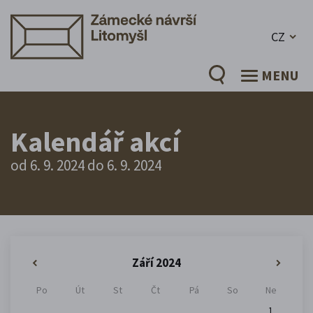
CZ
MENU
Kalendář akcí
od 6. 9. 2024 do 6. 9. 2024
Září 2024
«
»
Po
Út
St
Čt
Pá
So
Ne
1