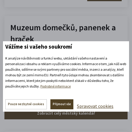
Muzeum domečků, panenek a
hraček
Vážíme si vašeho soukromí
10.00 - 16.00
K analýze návštěvnosti a funkcí webu, ukládání vašeho nastavení a
(platné od 1. 7. 2026 do 31. 8. 2026)
personalizaci obsahu a reklam využíváme cookies. Informace o tom, jak náš web
používáte, sdílíme se svými partnery pro sociální média, inzerci a analýzy, kteří
mohou být ze zemí mimo EU. Partneři tyto údaje mohou zkombinovat s dalšími
Zobrazit celou otevírací dobu
informacemi, které jste jim poskytli nebo které získali v důsledku toho, že
používáte jejich služby.
Podrobné informace
Zjistěte více
Pouze nezbytné cookies
Přijmout vše
Spravovat cookies
Zobrazit celý městský kalendář