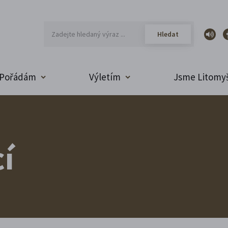
Pořádám
Výletím
Jsme Litomyš
í