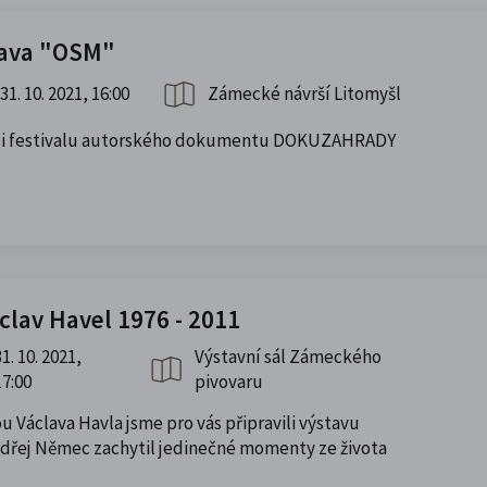
tava "OSM"
31. 10. 2021, 16:00
Zámecké návrší Litomyšl
ámci festivalu autorského dokumentu DOKUZAHRADY
clav Havel 1976 - 2011
31. 10. 2021,
Výstavní sál Zámeckého
17:00
pivovaru
u Václava Havla jsme pro vás připravili výstavu
Ondřej Němec zachytil jedinečné momenty ze života