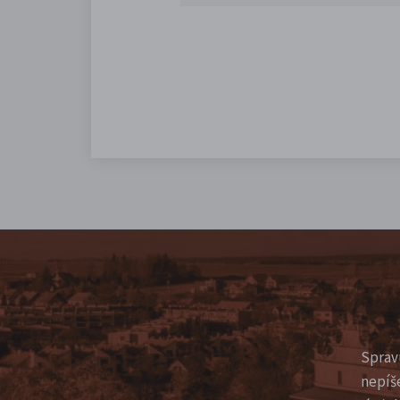
Sprav
nepíš