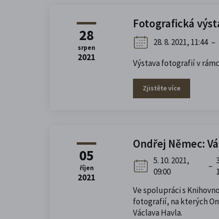
Fotografická výs
28
28. 8. 2021, 11:44
–
srpen
2021
Výstava fotografií v r
Zjistěte více
Ondřej Němec: Vá
05
5. 10. 2021,
–
říjen
09:00
2021
Ve spolupráci s Knihovno
fotografií, na kterých 
Václava Havla.