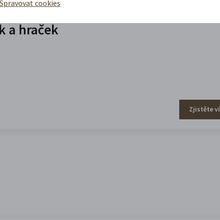
Spravovat cookies
 a hraček
Zjistěte v