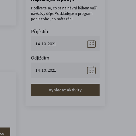
Podívejte se, co se na návrší během vaší
návštěvy děje. Poskládejte si program
podle toho, co máte rádi.
Přijíždím
Odjíždím
Vyhledat aktivity
íce