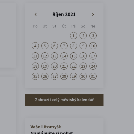
Říjen 2021
«
»
Po
Út
St
Čt
Pá
So
Ne
1
2
3
4
5
6
7
8
9
10
11
12
13
14
15
16
17
18
19
20
21
22
23
24
25
26
27
28
29
30
31
Zobrazit celý městský kalendář
Vaše Litomyšl:
Naplánujte si pobyt