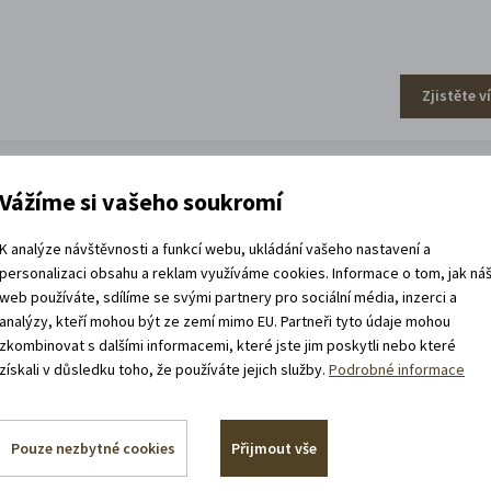
Zjistěte v
Vážíme si vašeho soukromí
efa Váchala
K analýze návštěvnosti a funkcí webu, ukládání vašeho nastavení a
personalizaci obsahu a reklam využíváme cookies. Informace o tom, jak ná
web používáte, sdílíme se svými partnery pro sociální média, inzerci a
analýzy, kteří mohou být ze zemí mimo EU. Partneři tyto údaje mohou
zkombinovat s dalšími informacemi, které jste jim poskytli nebo které
získali v důsledku toho, že používáte jejich služby.
Podrobné informace
Zjistěte v
Pouze nezbytné cookies
Přijmout vše