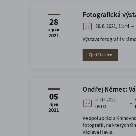
Fotografická výs
28
28. 8. 2021, 11:44
–
srpen
2021
Výstava fotografií v r
Zjistěte více
Ondřej Němec: Vá
05
5. 10. 2021,
–
říjen
09:00
2021
Ve spolupráci s Knihovno
fotografií, na kterých 
Václava Havla.