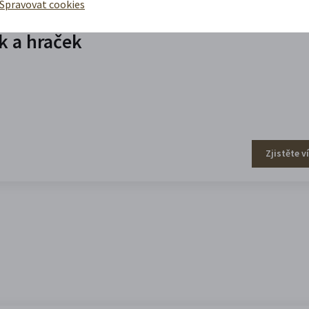
Spravovat cookies
 a hraček
Zjistěte v