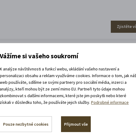
Zjistěte v
Vážíme si vašeho soukromí
efa Váchala
K analýze návštěvnosti a funkcí webu, ukládání vašeho nastavení a
personalizaci obsahu a reklam využíváme cookies. Informace o tom, jak ná
web používáte, sdílíme se svými partnery pro sociální média, inzerci a
analýzy, kteří mohou být ze zemí mimo EU. Partneři tyto údaje mohou
zkombinovat s dalšími informacemi, které jste jim poskytli nebo které
získali v důsledku toho, že používáte jejich služby.
Podrobné informace
Zjistěte v
Pouze nezbytné cookies
Přijmout vše