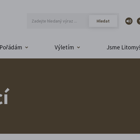
Pořádám
Výletím
Jsme Litomyš
í