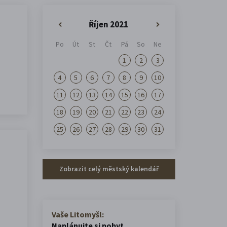
Říjen 2021
«
»
Po
Út
St
Čt
Pá
So
Ne
1
2
3
4
5
6
7
8
9
10
11
12
13
14
15
16
17
18
19
20
21
22
23
24
25
26
27
28
29
30
31
Zobrazit celý městský kalendář
Vaše Litomyšl:
Naplánujte si pobyt