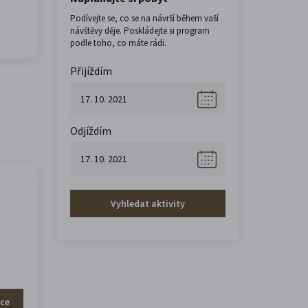
Podívejte se, co se na návrší během vaší
návštěvy děje. Poskládejte si program
podle toho, co máte rádi.
Přijíždím
Odjíždím
Vyhledat aktivity
íce