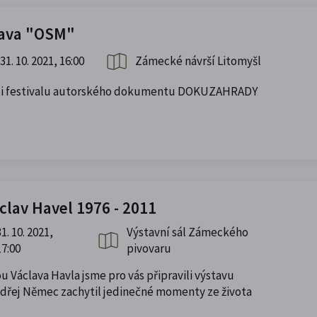
tava "OSM"
31. 10. 2021, 16:00
Zámecké návrší Litomyšl
ámci festivalu autorského dokumentu DOKUZAHRADY
clav Havel 1976 - 2011
31. 10. 2021,
Výstavní sál Zámeckého
17:00
pivovaru
u Václava Havla jsme pro vás připravili výstavu
Ondřej Němec zachytil jedinečné momenty ze života