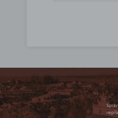
Sprav
nepíš