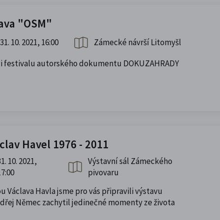
tava "OSM"
31. 10. 2021, 16:00
Zámecké návrší Litomyšl
ámci festivalu autorského dokumentu DOKUZAHRADY
clav Havel 1976 - 2011
31. 10. 2021,
Výstavní sál Zámeckého
17:00
pivovaru
u Václava Havla jsme pro vás připravili výstavu
Ondřej Němec zachytil jedinečné momenty ze života