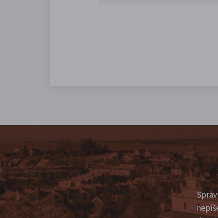
Sprav
nepíš