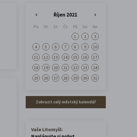
Říjen 2021
«
»
Po
Út
St
Čt
Pá
So
Ne
1
2
3
4
5
6
7
8
9
10
11
12
13
14
15
16
17
18
19
20
21
22
23
24
25
26
27
28
29
30
31
Zobrazit celý městský kalendář
Vaše Litomyšl:
Naplánujte si pobyt