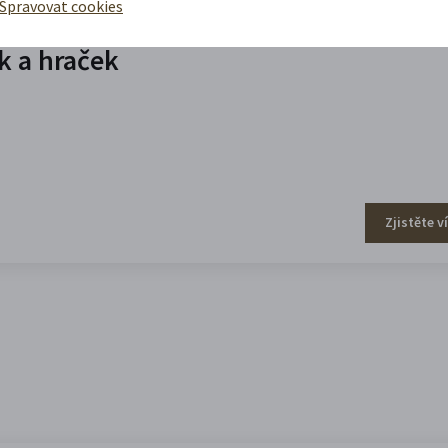
Spravovat cookies
 a hraček
Zjistěte v