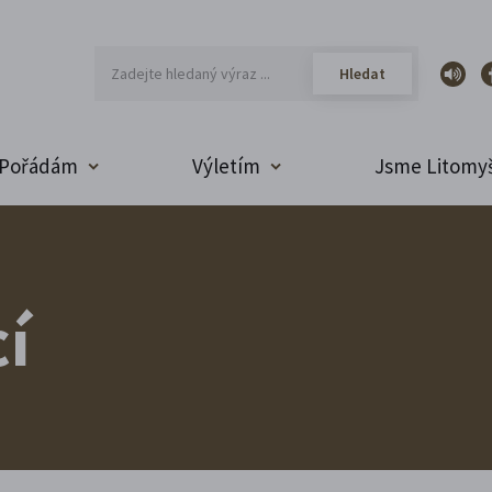
Pořádám
Výletím
Jsme Litomyš
í