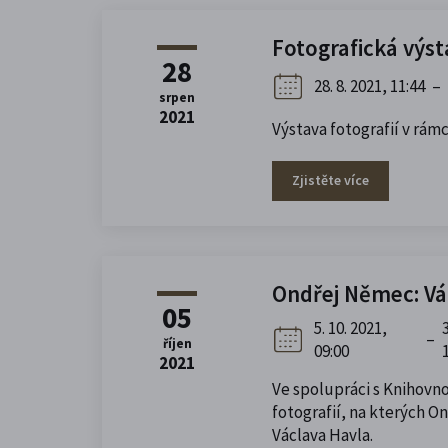
Fotografická výs
28
28. 8. 2021, 11:44
–
srpen
2021
Výstava fotografií v r
Zjistěte více
Ondřej Němec: Vá
05
5. 10. 2021,
–
říjen
09:00
2021
Ve spolupráci s Knihovno
fotografií, na kterých 
Václava Havla.