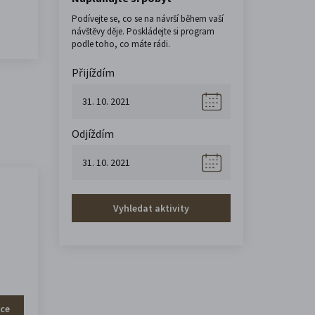
Podívejte se, co se na návrší během vaší
návštěvy děje. Poskládejte si program
podle toho, co máte rádi.
Přijíždím
Odjíždím
Vyhledat aktivity
íce