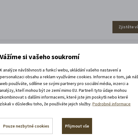
Zjistěte v
Vážíme si vašeho soukromí
efa Váchala
K analýze návštěvnosti a funkcí webu, ukládání vašeho nastavení a
personalizaci obsahu a reklam využíváme cookies. Informace o tom, jak ná
web používáte, sdílíme se svými partnery pro sociální média, inzerci a
analýzy, kteří mohou být ze zemí mimo EU. Partneři tyto údaje mohou
zkombinovat s dalšími informacemi, které jste jim poskytli nebo které
získali v důsledku toho, že používáte jejich služby.
Podrobné informace
Zjistěte v
Pouze nezbytné cookies
Přijmout vše