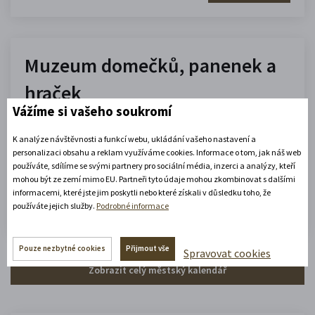
Muzeum domečků, panenek a
hraček
Vážíme si vašeho soukromí
10.00 - 16.00
K analýze návštěvnosti a funkcí webu, ukládání vašeho nastavení a
(platné od 1. 7. 2026 do 31. 8. 2026)
personalizaci obsahu a reklam využíváme cookies. Informace o tom, jak náš web
používáte, sdílíme se svými partnery pro sociální média, inzerci a analýzy, kteří
mohou být ze zemí mimo EU. Partneři tyto údaje mohou zkombinovat s dalšími
Zobrazit celou otevírací dobu
informacemi, které jste jim poskytli nebo které získali v důsledku toho, že
používáte jejich služby.
Podrobné informace
Zjistěte více
Pouze nezbytné cookies
Přijmout vše
Spravovat cookies
Zobrazit celý městský kalendář