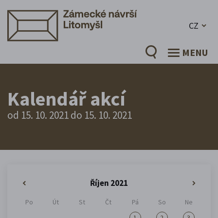
CZ
MENU
Kalendář akcí
od 15. 10. 2021 do 15. 10. 2021
Říjen 2021
«
»
Po
Út
St
Čt
Pá
So
Ne
1
2
3