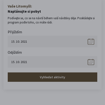
Vaše Litomyšl:
Naplánujte si pobyt
Podívejte se, co se na návrší během vaší návštěvy děje. Poskládejte si
program podle toho, co máte rádi.
Přijíždím
Odjíždím
Vyhledat aktivity