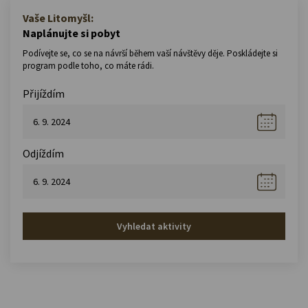
Vaše Litomyšl:
Naplánujte si pobyt
Podívejte se, co se na návrší během vaší návštěvy děje. Poskládejte si
program podle toho, co máte rádi.
Přijíždím
Odjíždím
Vyhledat aktivity