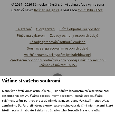
© 2014 - 2026 Zámecké návrší z. ú., všechna přáva vyhrazena
Grafický návrh
KošnarDesign.cz
a realizace
CZECHGROUP.cz
Ke stažení
O organizaci
Přímá objednávka prostor
Půjčovna vybavení
Zásady ochrany osobních údajů
Zásady zpracování souborů cookies
Souhlas se zpracováním osobních údajů
Vnitřní oznamovací systém (whistleblowing)
Všeobecné obchodní podmínky - pro prodej a nákup v e-shopu
„Zámecké návrší“ 02/25 -
Vážíme si vašeho soukromí
K analýze návštěvnosti a funkcí webu, ukládání vašeho nastavení a personalizaci
obsahu a reklam využíváme cookies. Informace o tom, jak náš web používáte,
sdílíme se svými partnery pro sociální média, inzerci a analýzy, kteří mohou být ze
zemí mimo EU. Partneři tyto údaje mohou zkombinovat s dalšími informacemi, které
jste jim poskytli nebo které získali v důsledku toho, že používáte jejich služby.