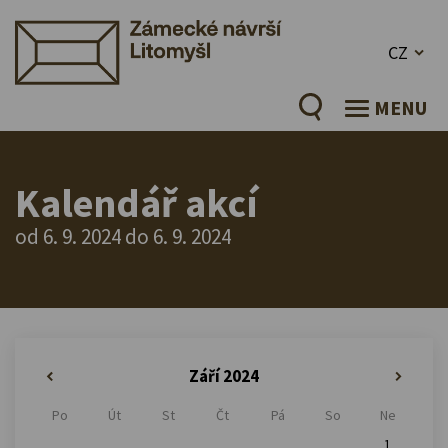
CZ
MENU
Kalendář akcí
od 6. 9. 2024 do 6. 9. 2024
Září 2024
«
»
Po
Út
St
Čt
Pá
So
Ne
1