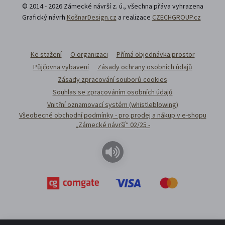
© 2014 - 2026 Zámecké návrší z. ú., všechna přáva vyhrazena
Grafický návrh
KošnarDesign.cz
a realizace
CZECHGROUP.cz
Ke stažení
O organizaci
Přímá objednávka prostor
Půjčovna vybavení
Zásady ochrany osobních údajů
Zásady zpracování souborů cookies
Souhlas se zpracováním osobních údajů
Vnitřní oznamovací systém (whistleblowing)
Všeobecné obchodní podmínky - pro prodej a nákup v e-shopu
„Zámecké návrší“ 02/25 -