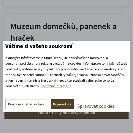
Muzeum domečků, panenek a
hraček
Vážíme si vašeho soukromí
10.00 - 16.00
(platné od 1. 7. 2026 do 31. 8. 2026)
K analýze návštěvnosti a funkcí webu, ukládání vašeho nastavení a
personalizaci obsahu a reklam využíváme cookies. Informace o tom, jak náš web
používáte, sdílíme se svými partnery pro sociální média, inzerci a analýzy, kteří
mohou být ze zemí mimo EU. Partneři tyto údaje mohou zkombinovat s dalšími
Zobrazit celou otevírací dobu
informacemi, které jste jim poskytli nebo které získali v důsledku toho, že
Zjistěte více
používáte jejich služby.
Podrobné informace
Pouze nezbytné cookies
Přijmout vše
Spravovat cookies
Zobrazit celý městský kalendář