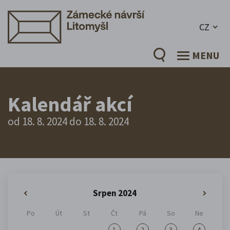
CZ
MENU
Kalendář akcí
od 18. 8. 2024 do 18. 8. 2024
Srpen 2024
«
»
Po
Út
St
Čt
Pá
So
Ne
1
2
3
4