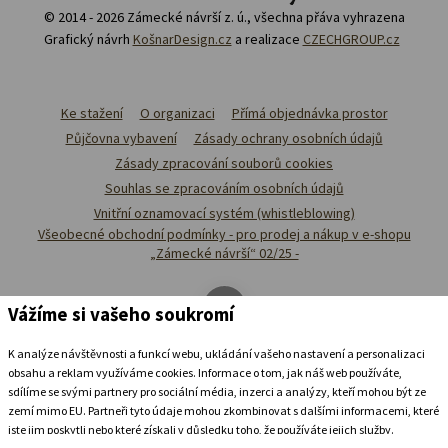
© 2014 - 2026 Zámecké návrší z. ú., všechna přáva vyhrazena
Grafický návrh
KošnarDesign.cz
a realizace
CZECHGROUP.cz
Ke stažení
O organizaci
Přímá objednávka prostor
Půjčovna vybavení
Zásady ochrany osobních údajů
Zásady zpracování souborů cookies
Souhlas se zpracováním osobních údajů
Vnitřní oznamovací systém (whistleblowing)
Všeobecné obchodní podmínky - pro prodej a nákup v e-shopu
„Zámecké návrší“ 02/25 -
Vážíme si vašeho soukromí
K analýze návštěvnosti a funkcí webu, ukládání vašeho nastavení a personalizaci
obsahu a reklam využíváme cookies. Informace o tom, jak náš web používáte,
sdílíme se svými partnery pro sociální média, inzerci a analýzy, kteří mohou být ze
zemí mimo EU. Partneři tyto údaje mohou zkombinovat s dalšími informacemi, které
jste jim poskytli nebo které získali v důsledku toho, že používáte jejich služby.