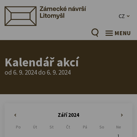
CZ
MENU
Kalendář akcí
od 6. 9. 2024 do 6. 9. 2024
Září 2024
«
»
Po
Út
St
Čt
Pá
So
Ne
1