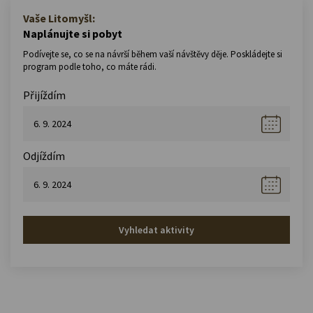
Vaše Litomyšl:
Naplánujte si pobyt
Podívejte se, co se na návrší během vaší návštěvy děje. Poskládejte si
program podle toho, co máte rádi.
Přijíždím
Odjíždím
Vyhledat aktivity