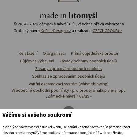
© 2014 - 2026 Zámecké návrší z. ú., všechna přáva vyhrazena
Grafický návrh
KošnarDesign.cz
a realizace
CZECHGROUP.cz
Ke stažení
O organizaci
Přímá objednávka prostor
Půjčovna vybavení
Zásady ochrany osobních údajů
Zásady zpracování souborů cookies
Souhlas se zpracováním osobních údajů
Vnitřní oznamovací systém (whistleblowing)
Všeobecné obchodní podmínky - pro prodej a nákup v e-shopu
„Zámecké návrší“ 02/25 -
Vážíme si vašeho soukromí
K analýze návštěvnosti a funkcí webu, ukládání vašeho nastavení a personalizaci
obsahu a reklam využíváme cookies. Informace o tom, jak náš web používáte,