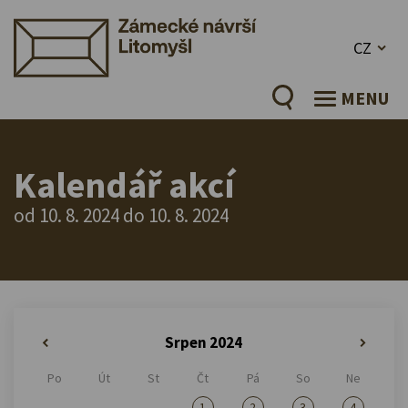
CZ
MENU
Kalendář akcí
od 10. 8. 2024 do 10. 8. 2024
Srpen 2024
«
»
Po
Út
St
Čt
Pá
So
Ne
1
2
3
4