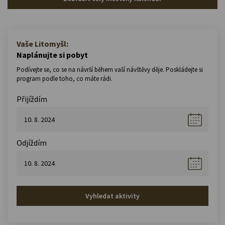
Vaše Litomyšl:
Naplánujte si pobyt
Podívejte se, co se na návrší během vaší návštěvy děje. Poskládejte si
program podle toho, co máte rádi.
Přijíždím
Odjíždím
Vyhledat aktivity