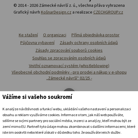
© 2014 - 2026 Zámecké návrší z. ú., všechna přáva vyhrazena
Grafický návrh
KošnarDesign.cz
a realizace
CZECHGROUP.cz
Ke stažení
O organizaci
Přímá objednávka prostor
Půjčovna vybavení
Zásady ochrany osobních údajů
Zásady zpracování souborů cookies
Souhlas se zpracováním osobních údajů
Vnitřní oznamovací systém (whistleblowing)
Všeobecné obchodní podmínky - pro prodej a nákup v e-shopu
„Zámecké návrší“ 02/25 -
Vážíme si vašeho soukromí
K analýze návštěvnosti a funkcí webu, ukládání vašeho nastavení a personalizaci
obsahu a reklam využíváme cookies. Informace o tom, jak náš web používáte,
sdílíme se svými partnery pro sociální média, inzerci a analýzy, kteří mohou být ze
zemí mimo EU. Partneři tyto údaje mohou zkombinovat s dalšími informacemi, které
jste jim poskytli nebo které získali v důsledku toho, že používáte jejich služby.