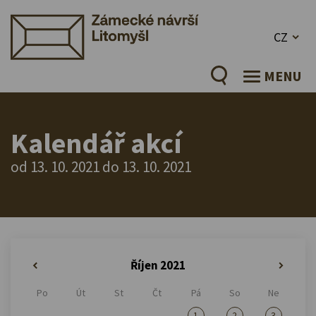
CZ
MENU
Kalendář akcí
od 13. 10. 2021 do 13. 10. 2021
Říjen 2021
«
»
Po
Út
St
Čt
Pá
So
Ne
1
2
3