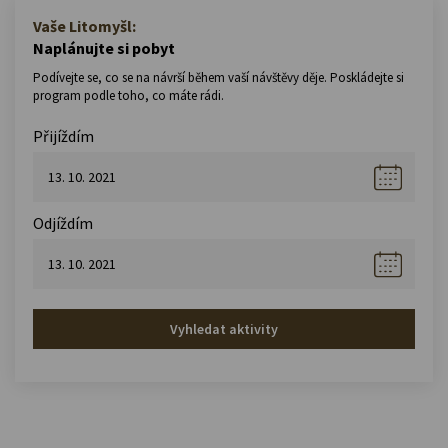
Vaše Litomyšl:
Naplánujte si pobyt
Podívejte se, co se na návrší během vaší návštěvy děje. Poskládejte si
program podle toho, co máte rádi.
Přijíždím
Odjíždím
Vyhledat aktivity