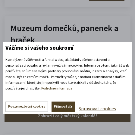
Muzeum domečků, panenek a
hraček
Vážíme si vašeho soukromí
10.00 - 16.00
K analýze návštěvnosti a funkcí webu, ukládání vašeho nastavení a
(platné od 1. 7. 2026 do 31. 8. 2026)
personalizaci obsahu a reklam využíváme cookies. Informace o tom, jak náš web
používáte, sdílíme se svými partnery pro sociální média, inzerci a analýzy, kteří
mohou být ze zemí mimo EU. Partneři tyto údaje mohou zkombinovat s dalšími
Zobrazit celou otevírací dobu
informacemi, které jste jim poskytli nebo které získali v důsledku toho, že
používáte jejich služby.
Podrobné informace
Zjistěte více
Pouze nezbytné cookies
Přijmout vše
Spravovat cookies
Zobrazit celý městský kalendář