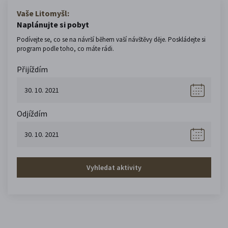
Vaše Litomyšl:
Naplánujte si pobyt
Podívejte se, co se na návrší během vaší návštěvy děje. Poskládejte si
program podle toho, co máte rádi.
Přijíždím
Odjíždím
Vyhledat aktivity