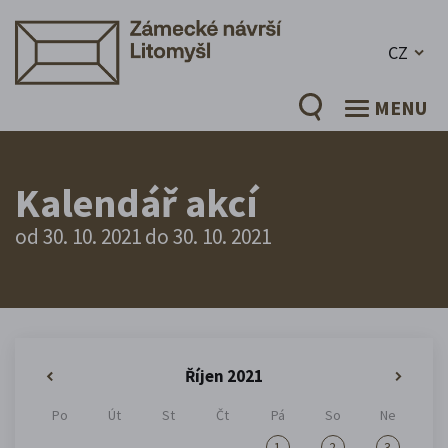
CZ
MENU
Kalendář akcí
od 30. 10. 2021 do 30. 10. 2021
Říjen 2021
«
»
Po
Út
St
Čt
Pá
So
Ne
1
2
3