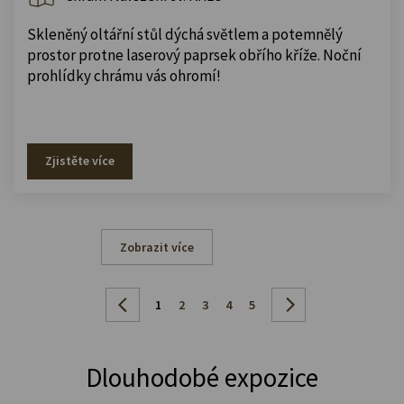
Skleněný oltářní stůl dýchá světlem a potemnělý
prostor protne laserový paprsek obřího kříže. Noční
prohlídky chrámu vás ohromí!
Zjistěte více
Zobrazit více
1
2
3
4
5
Dlouhodobé expozice