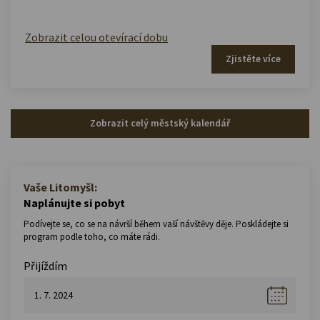
Zobrazit celou otevírací dobu
Zjistěte více
Zobrazit celý městský kalendář
Vaše Litomyšl:
Naplánujte si pobyt
Podívejte se, co se na návrší během vaší návštěvy děje. Poskládejte si
program podle toho, co máte rádi.
Přijíždím