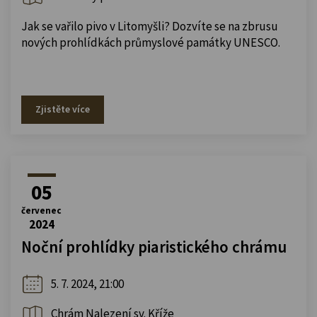
Jak se vařilo pivo v Litomyšli? Dozvíte se na zbrusu
nových prohlídkách průmyslové památky UNESCO.
Zjistěte více
05
červenec
2024
Noční prohlídky piaristického chrámu
5. 7. 2024, 21:00
Chrám Nalezení sv. Kříže