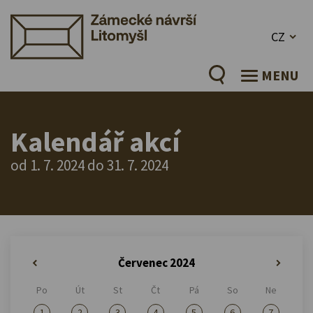
CZ
MENU
Kalendář akcí
od 1. 7. 2024 do 31. 7. 2024
Červenec 2024
«
»
Po
Út
St
Čt
Pá
So
Ne
1
2
3
4
5
6
7