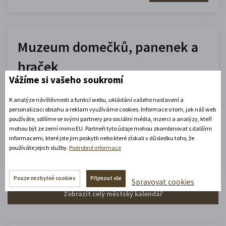
Muzeum domečků, panenek a
hraček
Vážíme si vašeho soukromí
10.00 - 16.00
K analýze návštěvnosti a funkcí webu, ukládání vašeho nastavení a
(platné od 1. 7. 2026 do 31. 8. 2026)
personalizaci obsahu a reklam využíváme cookies. Informace o tom, jak náš web
používáte, sdílíme se svými partnery pro sociální média, inzerci a analýzy, kteří
mohou být ze zemí mimo EU. Partneři tyto údaje mohou zkombinovat s dalšími
Zobrazit celou otevírací dobu
informacemi, které jste jim poskytli nebo které získali v důsledku toho, že
používáte jejich služby.
Podrobné informace
Zjistěte více
Pouze nezbytné cookies
Přijmout vše
Spravovat cookies
Zobrazit celý městský kalendář