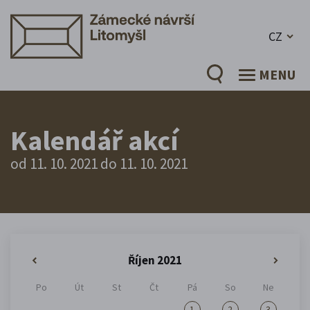
CZ
MENU
Kalendář akcí
od 11. 10. 2021 do 11. 10. 2021
Říjen 2021
«
»
Po
Út
St
Čt
Pá
So
Ne
1
2
3