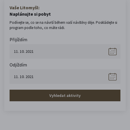
Vaše Litomyšl:
Naplánujte si pobyt
Podívejte se, co se na návrší během vaší návštěvy děje. Poskládejte si
program podle toho, co máte rádi.
Přijíždím
Odjíždím
Vyhledat aktivity