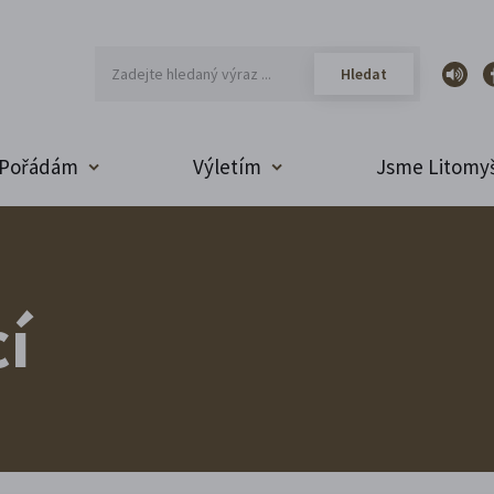
Pořádám
Výletím
Jsme Litomyš
í