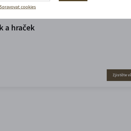
Spravovat cookies
 a hraček
Zjistěte v