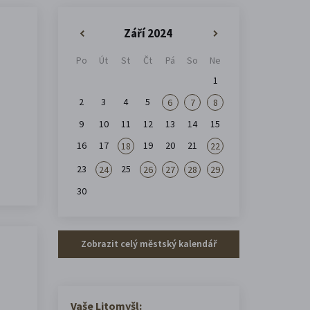
Září 2024
«
»
Po
Út
St
Čt
Pá
So
Ne
1
2
3
4
5
6
7
8
9
10
11
12
13
14
15
16
17
19
20
21
18
22
23
25
24
26
27
28
29
30
Zobrazit celý městský kalendář
Vaše Litomyšl: