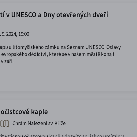
etí v UNESCO a Dny otevřených dveří
. 9. 2024, 19:00
 zápisu litomyšlského zámku na Seznam UNESCO. Oslavy
 evropského dědictví, které se v našem městě konají
v září.
 očistcové kaple
Chrám Nalezení sv. Kříže
it vzácnou očistcovou kapli a dozvíte se, jak se umíralo v