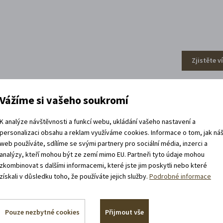
Zjistěte v
Vážíme si vašeho soukromí
efa Váchala
K analýze návštěvnosti a funkcí webu, ukládání vašeho nastavení a
personalizaci obsahu a reklam využíváme cookies. Informace o tom, jak ná
web používáte, sdílíme se svými partnery pro sociální média, inzerci a
analýzy, kteří mohou být ze zemí mimo EU. Partneři tyto údaje mohou
zkombinovat s dalšími informacemi, které jste jim poskytli nebo které
získali v důsledku toho, že používáte jejich služby.
Podrobné informace
Pouze nezbytné cookies
Přijmout vše
Zjistěte v