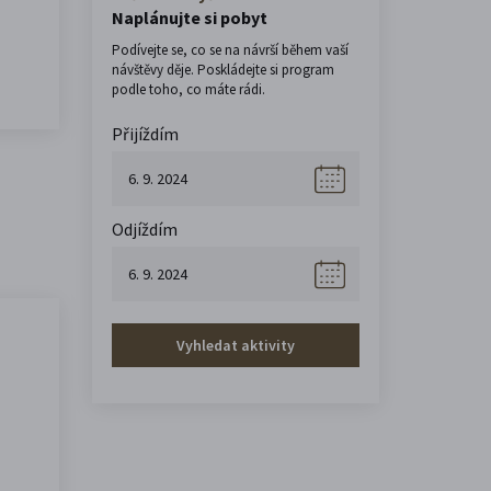
Naplánujte si pobyt
Podívejte se, co se na návrší během vaší
návštěvy děje. Poskládejte si program
podle toho, co máte rádi.
Přijíždím
Odjíždím
Vyhledat aktivity