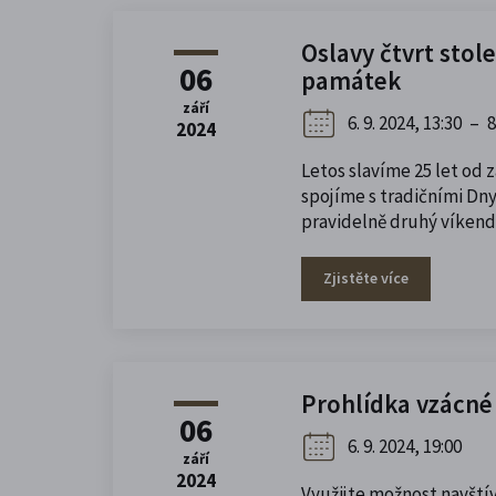
Oslavy čtvrt stol
06
památek
září
6. 9. 2024, 13:30
–
8
2024
Letos slavíme 25 let od
spojíme s tradičními Dny
pravidelně druhý víkend 
Zjistěte více
Prohlídka vzácné
06
6. 9. 2024, 19:00
září
2024
Využijte možnost navštív