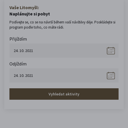
Vaše Litomyšl:
Naplánujte si pobyt
Podívejte se, co se na návrší během vaší návštěvy děje. Poskládejte si
program podle toho, co máte rádi.
Přijíždím
Odjíždím
Vyhledat aktivity