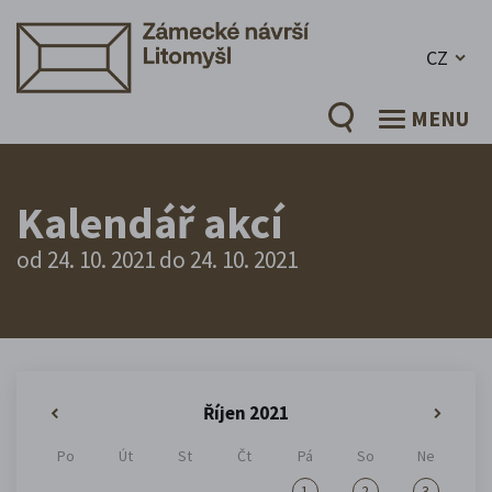
CZ
MENU
Kalendář akcí
od 24. 10. 2021 do 24. 10. 2021
Říjen 2021
«
»
Po
Út
St
Čt
Pá
So
Ne
1
2
3