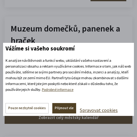
Muzeum domečků, panenek a
hraček
Vážíme si vašeho soukromí
10.00 - 16.00
K analýze návštěvnosti a funkcí webu, ukládání vašeho nastavení a
(platné od 1. 7. 2026 do 31. 8. 2026)
personalizaci obsahu a reklam využíváme cookies. Informace o tom, jak náš web
používáte, sdílíme se svými partnery pro sociální média, inzerci a analýzy, kteří
mohou být ze zemí mimo EU. Partneři tyto údaje mohou zkombinovat s dalšími
Zobrazit celou otevírací dobu
informacemi, které jste jim poskytli nebo které získali v důsledku toho, že
používáte jejich služby.
Podrobné informace
Zjistěte více
Pouze nezbytné cookies
Přijmout vše
Spravovat cookies
Zobrazit celý městský kalendář