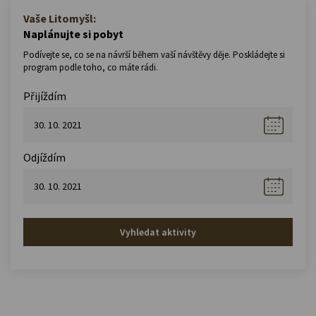
Vaše Litomyšl:
Naplánujte si pobyt
Podívejte se, co se na návrší během vaší návštěvy děje. Poskládejte si
program podle toho, co máte rádi.
Přijíždím
Odjíždím
Vyhledat aktivity