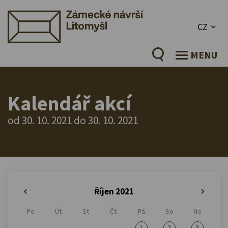
CZ
MENU
Kalendář akcí
od 30. 10. 2021 do 30. 10. 2021
Říjen 2021
«
»
Po
Út
St
Čt
Pá
So
Ne
1
2
3