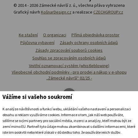
© 2014 - 2026 Zámecké návrší z. ú., všechna přáva vyhrazena
Grafický návrh
KošnarDesign.cz
a realizace
CZECHGROUP.cz
Ke stažení
O organizaci
Přímá objednávka prostor
Půjčovna vybavení
Zásady ochrany osobních údajů
Zásady zpracování souborů cookies
Souhlas se zpracováním osobních údajů
Vnitřní oznamovací systém (whistleblowing)
Všeobecné obchodní podmínky - pro prodej a nákup v e-shopu
„Zámecké návrší“ 02/25 -
Vážíme si vašeho soukromí
K analýze návštěvnosti a funkcí webu, ukládání vašeho nastavení a personalizaci
obsahu a reklam využíváme cookies. Informace o tom, jak náš web používáte,
sdílíme se svými partnery pro sociální média, inzerci a analýzy, kteří mohou být ze
zemí mimo EU. Partneři tyto údaje mohou zkombinovat s dalšími informacemi, které
jste jim poskytli nebo které získali v důsledku toho, že používáte jejich služby.