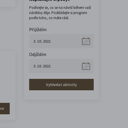
Podívejte se, co se na návrší během vaší
návštěvy děje. Poskládejte si program
podle toho, co máte rádi.
Přijíždím
Odjíždím
Vyhledat aktivity
íce