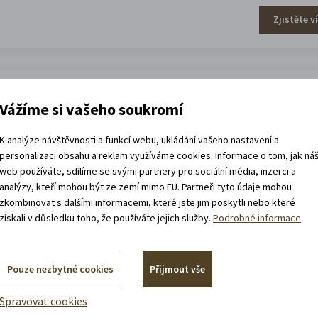
Zjistěte v
efa Váchala
Vážíme si vašeho soukromí
K analýze návštěvnosti a funkcí webu, ukládání vašeho nastavení a
personalizaci obsahu a reklam využíváme cookies. Informace o tom, jak ná
web používáte, sdílíme se svými partnery pro sociální média, inzerci a
analýzy, kteří mohou být ze zemí mimo EU. Partneři tyto údaje mohou
zkombinovat s dalšími informacemi, které jste jim poskytli nebo které
získali v důsledku toho, že používáte jejich služby.
Podrobné informace
Zjistěte v
Pouze nezbytné cookies
Přijmout vše
Spravovat cookies
 a hraček