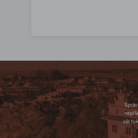
Sprav
nepíš
vás ťu