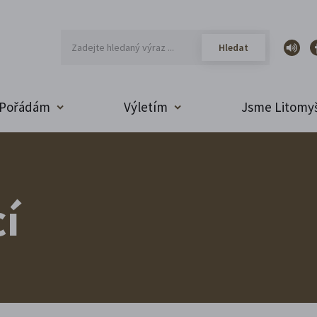
Pořádám
Výletím
Jsme Litomyš
í