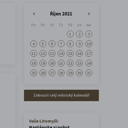
Říjen 2021
«
»
Po
Út
St
Čt
Pá
So
Ne
1
2
3
4
5
6
7
8
9
10
11
12
13
14
15
16
17
18
19
20
21
22
23
24
25
26
27
28
29
30
31
Zobrazit celý městský kalendář
Vaše Litomyšl:
Naplánujte si pobyt