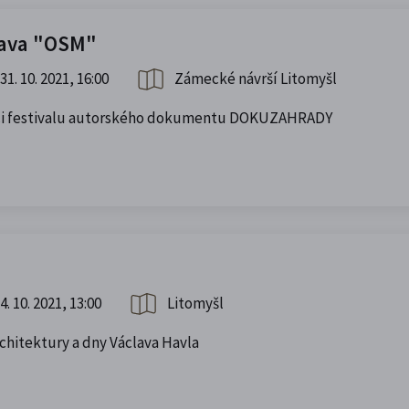
tava "OSM"
31. 10. 2021, 16:00
Zámecké návrší Litomyšl
ámci festivalu autorského dokumentu DOKUZAHRADY
4. 10. 2021, 13:00
Litomyšl
chitektury a dny Václava Havla