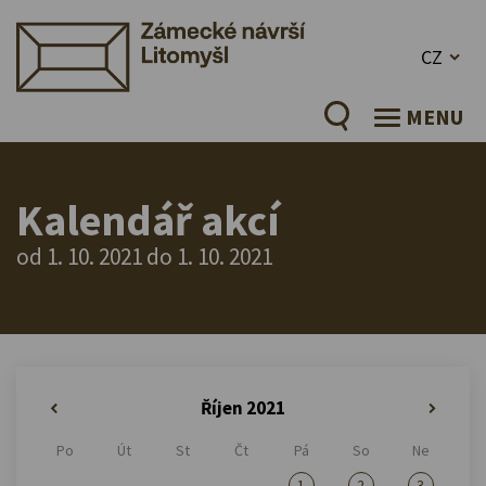
CZ
MENU
Kalendář akcí
od 1. 10. 2021 do 1. 10. 2021
Říjen 2021
«
»
Po
Út
St
Čt
Pá
So
Ne
1
2
3