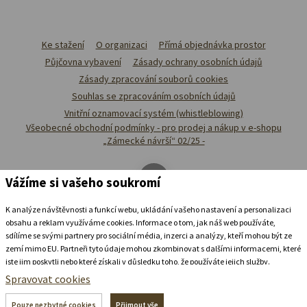
Ke stažení
O organizaci
Přímá objednávka prostor
Půjčovna vybavení
Zásady ochrany osobních údajů
Zásady zpracování souborů cookies
Souhlas se zpracováním osobních údajů
Vnitřní oznamovací systém (whistleblowing)
Všeobecné obchodní podmínky - pro prodej a nákup v e-shopu
„Zámecké návrší“ 02/25 -
Vážíme si vašeho soukromí
K analýze návštěvnosti a funkcí webu, ukládání vašeho nastavení a personalizaci
obsahu a reklam využíváme cookies. Informace o tom, jak náš web používáte,
sdílíme se svými partnery pro sociální média, inzerci a analýzy, kteří mohou být ze
zemí mimo EU. Partneři tyto údaje mohou zkombinovat s dalšími informacemi, které
jste jim poskytli nebo které získali v důsledku toho, že používáte jejich služby.
Podrobné informace
Spravovat cookies
Ubytovat se v
zámeckém
pivovaru
Pouze nezbytné cookies
Přijmout vše