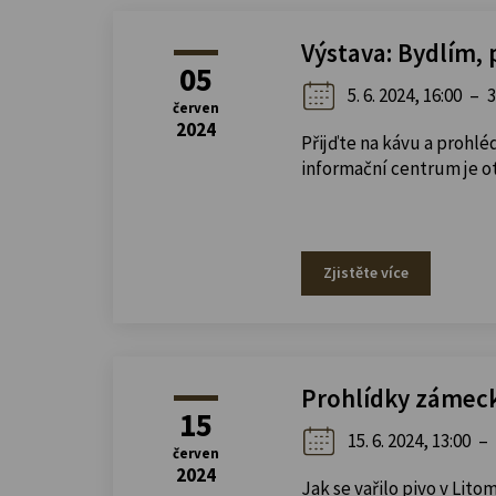
Výstava: Bydlím, pr
05
5. 6. 2024, 16:00
–
3
červen
2024
Přijďte na kávu a prohlé
informační centrum je o
Zjistěte více
Prohlídky zámec
15
15. 6. 2024, 13:00
–
červen
2024
Jak se vařilo pivo v Lit