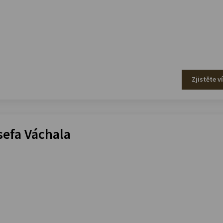
Zjistěte v
efa Váchala