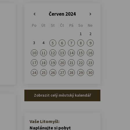
Červen 2024
«
»
Po
Út
St
Čt
Pá
So
Ne
1
2
3
4
5
6
7
8
9
10
11
12
13
14
15
16
17
18
19
20
21
22
23
24
25
26
27
28
29
30
Zobrazit celý městský kalendář
Vaše Litomyšl:
Naplánujte si pobyt