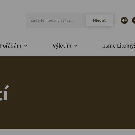
Pořádám
Výletím
Jsme Litomyš
í