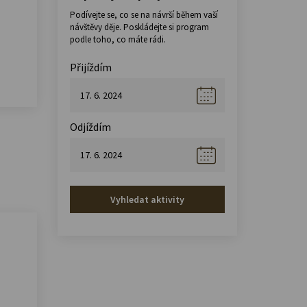
Podívejte se, co se na návrší během vaší
návštěvy děje. Poskládejte si program
podle toho, co máte rádi.
Přijíždím
Odjíždím
Vyhledat aktivity