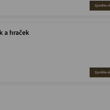
Zjistěte v
 a hraček
Zjistěte v