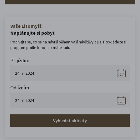
Vaše Litomyšl:
Naplánujte si pobyt
Podívejte se, co se na návrší během vaší návštěvy děje. Poskládejte si
program podle toho, co máte rádi.
Přijíždím
Odjíždím
Vyhledat aktivity