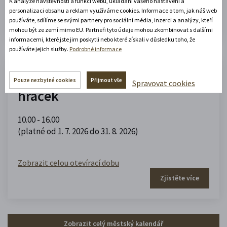
K analýze návštěvnosti a funkcí webu, ukládání vašeho nastavení a
Zobrazit celou otevírací dobu
personalizaci obsahu a reklam využíváme cookies. Informace o tom, jak náš web
Zjistěte více
používáte, sdílíme se svými partnery pro sociální média, inzerci a analýzy, kteří
mohou být ze zemí mimo EU. Partneři tyto údaje mohou zkombinovat s dalšími
informacemi, které jste jim poskytli nebo které získali v důsledku toho, že
používáte jejich služby.
Podrobné informace
Muzeum domečků, panenek a
Pouze nezbytné cookies
Přijmout vše
Spravovat cookies
hraček
10.00 - 16.00
(platné od 1. 7. 2026 do 31. 8. 2026)
Zobrazit celou otevírací dobu
Zjistěte více
Zobrazit celý městský kalendář