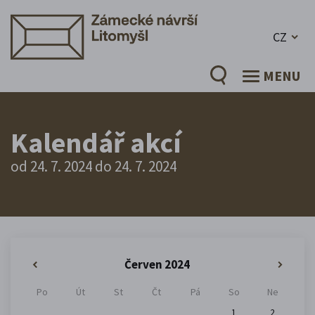
CZ
MENU
Kalendář akcí
od 24. 7. 2024 do 24. 7. 2024
Červen 2024
«
»
Po
Út
St
Čt
Pá
So
Ne
1
2