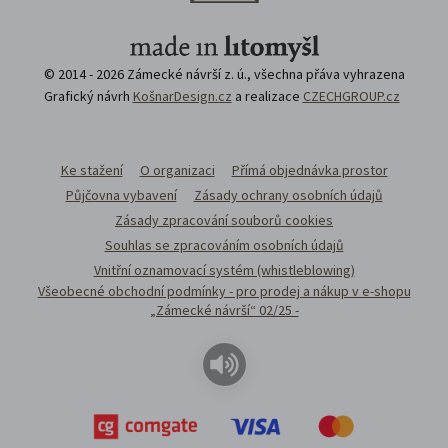
© 2014 - 2026 Zámecké návrší z. ú., všechna přáva vyhrazena
Grafický návrh
KošnarDesign.cz
a realizace
CZECHGROUP.cz
Ke stažení
O organizaci
Přímá objednávka prostor
Půjčovna vybavení
Zásady ochrany osobních údajů
Zásady zpracování souborů cookies
Souhlas se zpracováním osobních údajů
Vnitřní oznamovací systém (whistleblowing)
Všeobecné obchodní podmínky - pro prodej a nákup v e-shopu
„Zámecké návrší“ 02/25 -