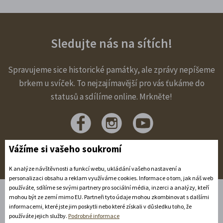
Sledujte nás na sítích!
Spravujeme sice historické památky, ale zprávy nepíšeme
brkem u svíček. To nejzajímavější pro vás ťukáme do
statusů a sdílíme online. Mrkněte!
Vážíme si vašeho soukromí
K analýze návštěvnosti a funkcí webu, ukládání vašeho nastavení a
personalizaci obsahu a reklam využíváme cookies. Informace o tom, jak náš web
používáte, sdílíme se svými partnery pro sociální média, inzerci a analýzy, kteří
mohou být ze zemí mimo EU. Partneři tyto údaje mohou zkombinovat s dalšími
informacemi, které jste jim poskytli nebo které získali v důsledku toho, že
Úvod
používáte jejich služby.
Podrobné informace
Ubytování