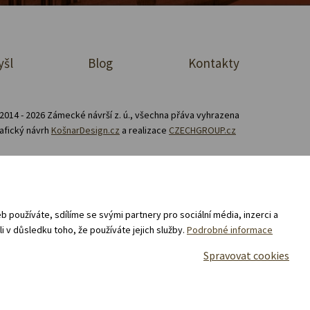
yšl
Blog
Kontakty
2014 - 2026 Zámecké návrší z. ú., všechna přáva vyhrazena
afický návrh
KošnarDesign.cz
a realizace
CZECHGROUP.cz
Zásady zpracování souborů cookies
prodej a nákup v e-shopu „Zámecké návrší“ 02/25 -
 používáte, sdílíme se svými partnery pro sociální média, inzerci a
i v důsledku toho, že používáte jejich služby.
Podrobné informace
Spravovat cookies