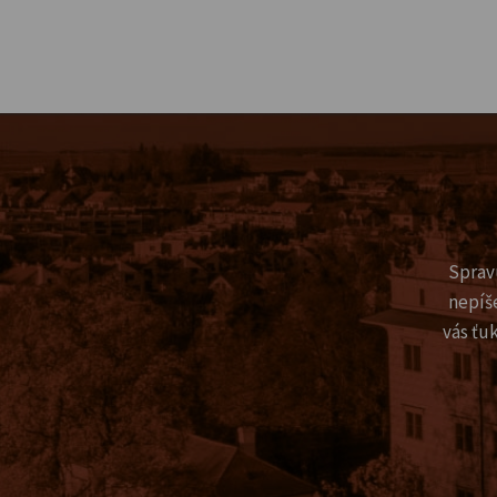
Sprav
nepíš
vás ťu