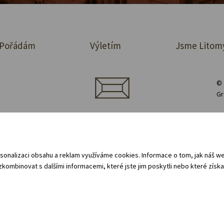
Pořádám
Výletím
Jsme Litom
© 
Gr
jednávka prostor
Půjčovna vybavení
Zásady ochrany osobních údajů
 oznamovací systém (whistleblowing)
Všeobecné obchodní podmínky - pro 
sonalizaci obsahu a reklam využíváme cookies. Informace o tom, jak náš web
kombinovat s dalšími informacemi, které jste jim poskytli nebo které získal