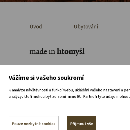
Úvod
Ubytování
Ke stažení
O organizaci
Přímá ob
Vážíme si vašeho soukromí
Souhlas se zpracováním osobních údajů
Vnitřní
K analýze návštěvnosti a funkcí webu, ukládání vašeho nastavení a per
analýzy, kteří mohou být ze zemí mimo EU. Partneři tyto údaje mohou z
Pouze nezbytné cookies
Přijmout vše