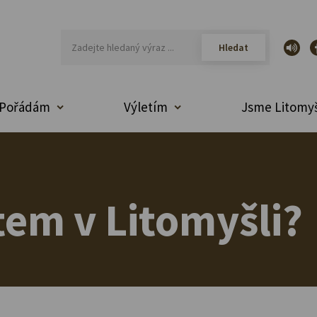
Pořádám
Výletím
Jsme Litomyš
em v Litomyšli?