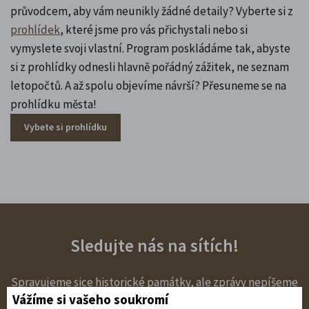
průvodcem, aby vám neunikly žádné detaily? Vyberte si z
prohlídek
, které jsme pro vás přichystali nebo si
vymyslete svoji vlastní. Program poskládáme tak, abyste
si z prohlídky odnesli hlavně pořádný zážitek, ne seznam
letopočtů. A až spolu objevíme návrší? Přesuneme se na
prohlídku města!
Vybete si prohlídku
Sledujte nás na sítích!
Spravujeme sice historické památky, ale zprávy nepíšeme
Vážíme si vašeho soukromí
brkem u svíček. To nejzajímavější pro vás ťukáme do