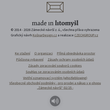
© 2014 - 2026 Zámecké návrší z. ú., všechna přáva vyhrazena
Grafický návrh
KošnarDesign.cz
a realizace
CZECHGROUP.cz
Ke stažení
O organizaci
Přímá objednávka prostor
Půjčovna vybavení
Zásady ochrany osobních údajů
Zásady zpracování souborů cookies
Souhlas se zpracováním osobních údajů
Vnitřní oznamovací systém (whistleblowing)
Všeobecné obchodní podmínky - pro prodej a nákup v e-shopu
„Zámecké návrší“ 02/25 -