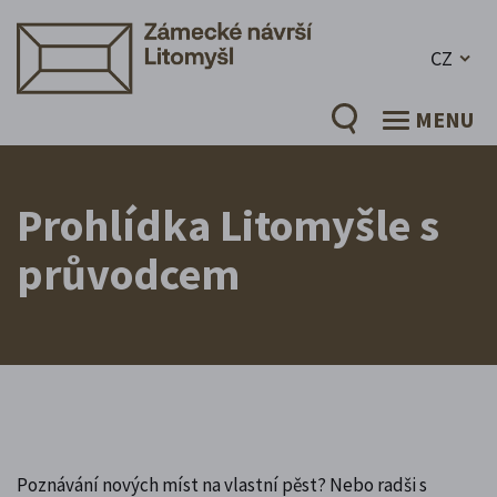
CZ
MENU
Prohlídka Litomyšle s
průvodcem
Poznávání nových míst na vlastní pěst? Nebo radši s