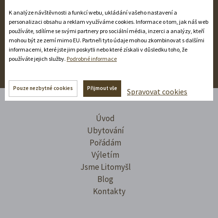
statusů a sdílíme online. Mrkněte!
K analýze návštěvnosti a funkcí webu, ukládání vašeho nastavení a
personalizaci obsahu a reklam využíváme cookies. Informace o tom, jak náš web
používáte, sdílíme se svými partnery pro sociální média, inzerci a analýzy, kteří
mohou být ze zemí mimo EU. Partneři tyto údaje mohou zkombinovat s dalšími
informacemi, které jste jim poskytli nebo které získali v důsledku toho, že
používáte jejich služby.
Podrobné informace
Pouze nezbytné cookies
Přijmout vše
Spravovat cookies
Úvod
Ubytování
Pořádám
Výletím
Jsme Litomyšl
Blog
Kontakty