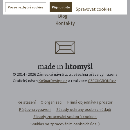
Výletím
Pouze nezbytné cookies
Přijmout vše
Jsme Litomyšl
Spravovat cookies
Blog
Kontakty
© 2014 - 2026 Zámecké návrší z. ú., všechna přáva vyhrazena
Grafický návrh
KošnarDesign.cz
a realizace
CZECHGROUP.cz
Ke stažení
O organizaci
Přímá objednávka prostor
Půjčovna vybavení
Zásady ochrany osobních údajů
Zásady zpracování souborů cookies
Souhlas se zpracováním osobních údajů