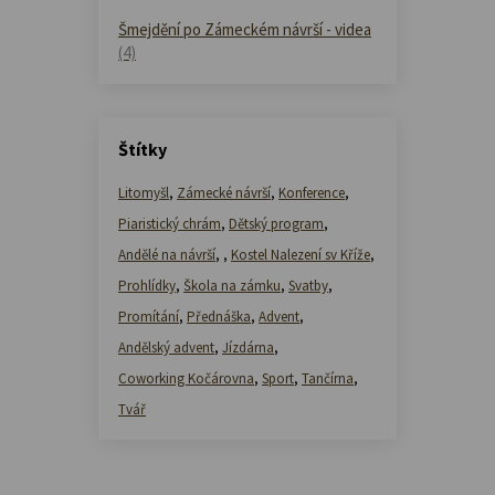
Šmejdění po Zámeckém návrší - videa
(4)
Štítky
Litomyšl
,
Zámecké návrší
,
Konference
,
Piaristický chrám
,
Dětský program
,
Andělé na návrší
,
,
Kostel Nalezení sv Kříže
,
Prohlídky
,
Škola na zámku
,
Svatby
,
Promítání
,
Přednáška
,
Advent
,
Andělský advent
,
Jízdárna
,
Coworking Kočárovna
,
Sport
,
Tančírna
,
Tvář