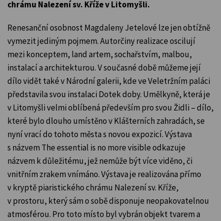
chrámu Nalezení sv. Kříže v Litomyšli.
Renesanční osobnost Magdaleny Jetelové lze jen obtížně
vymezit jediným pojmem. Autorčiny realizace oscilují
mezi konceptem, land artem, sochařstvím, malbou,
instalací a architekturou. V současné době můžeme její
dílo vidět také v Národní galerii, kde ve Veletržním paláci
představila svou instalaci Dotek doby. Umělkyně, která je
v Litomyšli velmi oblíbená především pro svou Židli – dílo,
které bylo dlouho umístěno v Klášterních zahradách, se
nyní vrací do tohoto města s novou expozicí. Výstava
s názvem The essential is no more visible odkazuje
názvem k důležitému, jež nemůže být více viděno, či
vnitřním zrakem vnímáno. Výstava je realizována přímo
v kryptě piaristického chrámu Nalezení sv. Kříže,
v prostoru, který sám o sobě disponuje neopakovatelnou
atmosférou. Pro toto místo byl vybrán objekt tvarem a