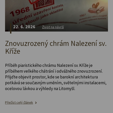
22. 6. 2026
Život na návrší
Znovuzrozený chrám Nalezení sv.
Kříže
Příběh piaristického chrámu Nalezení sv. Kříže je
příběhem velkého chátrání i odvážného znovuzrození.
Přijďte objevit prostor, kde se barokní architektura
potkává se současným uměním, světelnými instalacemi,
ocelovou lávkou a výhledy na Litomyšl.
Přečíst celý článek