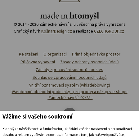
© 2014 - 2026 Zámecké návrší z. ú., všechna přáva vyhrazena
Grafický návrh
KošnarDesign.cz
a realizace
CZECHGROUP.cz
Ke stažení
O organizaci
Přímá objednávka prostor
Půjčovna vybavení
Zásady ochrany osobních údajů
Zásady zpracování souborů cookies
Souhlas se zpracováním osobních údajů
Vnitřní oznamovací systém (whistleblowing)
Všeobecné obchodní podmínky - pro prodej a nákup v e-shopu
„Zámecké návrší“ 02/25 -
Vážíme si vašeho soukromí
K analýze návštěvnosti a funkcí webu, ukládání vašeho nastavení a personalizaci
obsahu a reklam využíváme cookies. Informace o tom, jak náš web používáte,