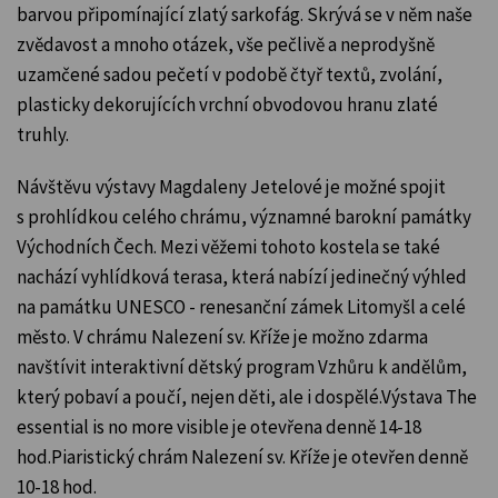
barvou připomínající zlatý sarkofág. Skrývá se v něm naše
zvědavost a mnoho otázek, vše pečlivě a neprodyšně
uzamčené sadou pečetí v podobě čtyř textů, zvolání,
plasticky dekorujících vrchní obvodovou hranu zlaté
truhly.
Návštěvu výstavy Magdaleny Jetelové je možné spojit
s prohlídkou celého chrámu, významné barokní památky
Východních Čech. Mezi věžemi tohoto kostela se také
nachází vyhlídková terasa, která nabízí jedinečný výhled
na památku UNESCO - renesanční zámek Litomyšl a celé
město. V chrámu Nalezení sv. Kříže je možno zdarma
navštívit interaktivní dětský program Vzhůru k andělům,
který pobaví a poučí, nejen děti, ale i dospělé.Výstava The
essential is no more visible je otevřena denně 14-18
hod.Piaristický chrám Nalezení sv. Kříže je otevřen denně
10-18 hod.