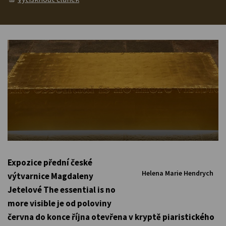
Expozice přední české
Helena Marie Hendrych
výtvarnice Magdaleny
Jetelové The essential is no
more visible je od poloviny
června do konce října otevřena v kryptě piaristického