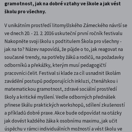
gramotnost, jak na dobré vztahy ve škole a jak vést
školu pro všechny.
V unikátním prostředí litomyšlského Zámeckého návrší se
ve dnech 20. - 21. 2. 2016 uskuteční první ročník festivalu
Nakopněte svoji školu s podtitulem Škola pro všechny -
jak na to? Název napovídá, že půjde o to, jak reagovat na
současné trendy, na potřeby žáků a rodičů, na požadavky
odborníků a překážky, kterým musí pedagogičtí
pracovníci čelit. Festival si klade za cíl usnadnit školám
zavádění postupů podporujících inkluzi, čtenářskou i
matematickou gramotnost, zdravé sociální prostředí
školy a kritické myšlení. Vedle odborných přednášek
přinese škálu praktických workshopů, sdílení zkušeností
a příkladů dobré praxe. Akce bude odpovídat na otázky
jak dovést každého žáka k osobnímu maximu, jak učit
úspěchu v rámci individuálních možností a vést školu ve