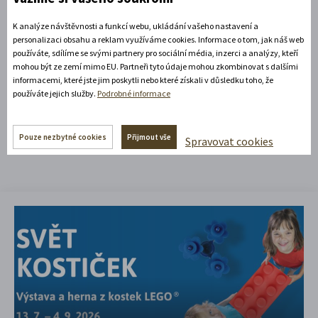
K analýze návštěvnosti a funkcí webu, ukládání vašeho nastavení a
personalizaci obsahu a reklam využíváme cookies. Informace o tom, jak náš web
používáte, sdílíme se svými partnery pro sociální média, inzerci a analýzy, kteří
mohou být ze zemí mimo EU. Partneři tyto údaje mohou zkombinovat s dalšími
informacemi, které jste jim poskytli nebo které získali v důsledku toho, že
používáte jejich služby.
Podrobné informace
Mohlo by vás zajímat
Pouze nezbytné cookies
Přijmout vše
Spravovat cookies