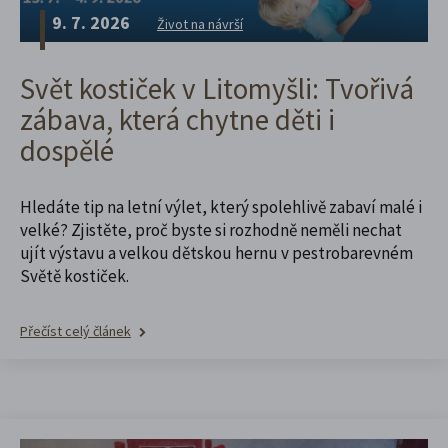
9. 7. 2026
Život na návrší
Svět kostiček v Litomyšli: Tvořivá
zábava, která chytne děti i
dospělé
Hledáte tip na letní výlet, který spolehlivě zabaví malé i
velké? Zjistěte, proč byste si rozhodně neměli nechat
ujít výstavu a velkou dětskou hernu v pestrobarevném
Světě kostiček.
Přečíst celý článek