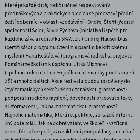
které je každé dítě, rodič i učitel respektován.V
přednáškových a praktických blocích se představí přední
čeští odborníci v oblasti vzdělávání - Ondřej Šteffl (ředitel
společnosti Scio), Silvie Pýchová (iniciativa Úspěch pro
každého žáka a ředitelka SKAV, z.s.) Ondřej Hausenblas
(certifikátor programu Čtením a psaním ke kritickému
myšlení) Hana Košťálová (programová ředitelka projektu
Pomáháme školám k úspěchu) Jitka Michnová
(spoluautorka učebnic Hejného matematiky pro 1 stupeň
ZŠ) a mnoho dalších. Akce festivalu budou rozděleny do
čtyř tematických sekcí:Jak na čtenářskou gramotnost? -
podpora kritického myšlení, dovedností pracovat s texty
a informacemi, Jak na matematickou gramotnost? -
Hejného matematika, která respektuje, že každé dítě má
jiný potenciál, Jak na dobré vztahy ve škole? - vstřícná
atmosféra a bezpečí jako základní předpoklady pro učení
se každého žáka a výkon povolání každého učitele, a Jak