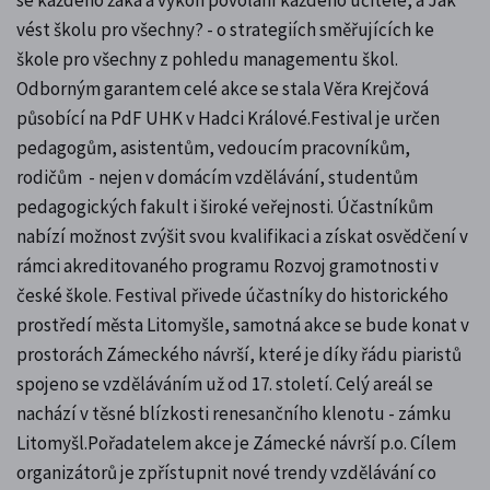
vést školu pro všechny? - o strategiích směřujících ke
škole pro všechny z pohledu managementu škol.
Odborným garantem celé akce se stala Věra Krejčová
působící na PdF UHK v Hadci Králové.Festival je určen
pedagogům, asistentům, vedoucím pracovníkům,
rodičům - nejen v domácím vzdělávání, studentům
pedagogických fakult i široké veřejnosti. Účastníkům
nabízí možnost zvýšit svou kvalifikaci a získat osvědčení v
rámci akreditovaného programu Rozvoj gramotnosti v
české škole. Festival přivede účastníky do historického
prostředí města Litomyšle, samotná akce se bude konat v
prostorách Zámeckého návrší, které je díky řádu piaristů
spojeno se vzděláváním už od 17. století. Celý areál se
nachází v těsné blízkosti renesančního klenotu - zámku
Litomyšl.Pořadatelem akce je Zámecké návrší p.o. Cílem
organizátorů je zpřístupnit nové trendy vzdělávání co