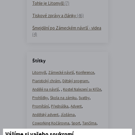
Tohle je Litomyšl
(7)
Tiskové zprávy a články
(46)
Šmejdění po Zámeckém návrší - videa
(4)
Štítky
Litomyšl
,
Zámecké návrší
,
Konference
,
Piaristický chrám
,
Dětský program
,
Andělé na návrší
,
,
Kostel Nalezení sv Kříže
,
Prohlídky
,
Škola na zámku
,
Svatby
,
Promítání
,
Přednáška
,
Advent
,
Andělský advent
,
Jízdárna
,
Coworking Kočárovna
,
Sport
,
Tančírna
,
Tvář
Vážíme si vašeho soukromí