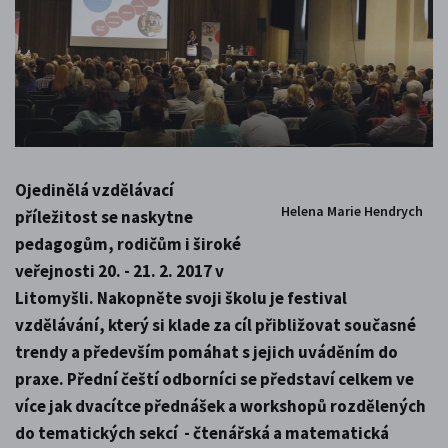
Ojedinělá vzdělávací
Helena Marie Hendrych
příležitost se naskytne
pedagogům, rodičům i široké
veřejnosti 20. - 21. 2. 2017 v
Litomyšli. Nakopněte svoji školu je festival
vzdělávání, který si klade za cíl přibližovat současné
trendy a především pomáhat s jejich uváděním do
praxe. Přední čeští odborníci se představí celkem ve
více jak dvacítce přednášek a workshopů rozdělených
do tematických sekcí - čtenářská a matematická