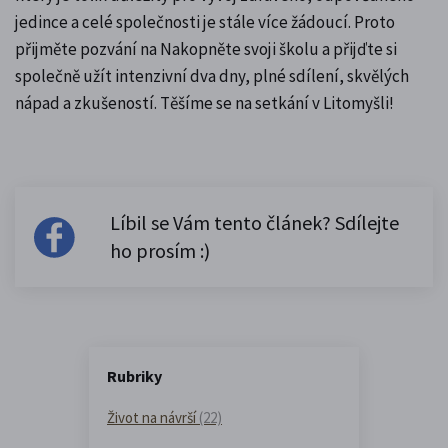
jedince a celé společnosti je stále více žádoucí. Proto
přijměte pozvání na Nakopněte svoji školu a přijďte si
společně užít intenzivní dva dny, plné sdílení, skvělých
nápad a zkušeností. Těšíme se na setkání v Litomyšli!
Líbil se Vám tento článek? Sdílejte
ho prosím :)
Rubriky
Život na návrší
(22)