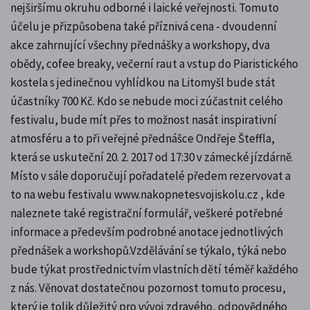
nejširšímu okruhu odborné i laické veřejnosti. Tomuto
účelu je přizpůsobena také příznivá cena - dvoudenní
akce zahrnující všechny přednášky a workshopy, dva
obědy, cofee breaky, večerní raut a vstup do Piaristického
kostela s jedinečnou vyhlídkou na Litomyšl bude stát
účastníky 700 Kč. Kdo se nebude moci zúčastnit celého
festivalu, bude mít přes to možnost nasát inspirativní
atmosféru a to při veřejné přednášce Ondřeje Šteffla,
která se uskuteční 20. 2. 2017 od 17:30 v zámecké jízdárně.
Místo v sále doporučují pořadatelé předem rezervovat a
to na webu festivalu www.nakopnetesvojiskolu.cz , kde
naleznete také registrační formulář, veškeré potřebné
informace a především podrobné anotace jednotlivých
přednášek a workshopů.Vzdělávání se týkalo, týká nebo
bude týkat prostřednictvím vlastních dětí téměř každého
z nás. Věnovat dostatečnou pozornost tomuto procesu,
který je tolik důležitý pro vývoj zdravého, odpovědného