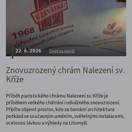
22. 6. 2026
Život na návrší
Znovuzrozený chrám Nalezení sv.
Kříže
Příběh piaristického chrámu Nalezení sv. Kříže je
příběhem velkého chátrání i odvážného znovuzrození.
Přijďte objevit prostor, kde se barokní architektura
potkává se současným uměním, světelnými instalacemi,
ocelovou lávkou a výhledy na Litomyšl.