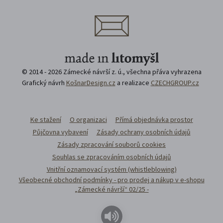
© 2014 - 2026 Zámecké návrší z. ú., všechna přáva vyhrazena
Grafický návrh
KošnarDesign.cz
a realizace
CZECHGROUP.cz
Ke stažení
O organizaci
Přímá objednávka prostor
Půjčovna vybavení
Zásady ochrany osobních údajů
Zásady zpracování souborů cookies
Souhlas se zpracováním osobních údajů
Vnitřní oznamovací systém (whistleblowing)
Všeobecné obchodní podmínky - pro prodej a nákup v e-shopu
„Zámecké návrší“ 02/25 -