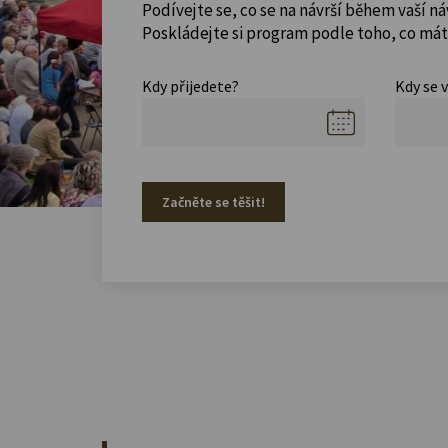
Podívejte se, co se na návrší během vaší ná
Poskládejte si program podle toho, co máte
Kdy přijedete?
Kdy se 
Začněte se těšit!