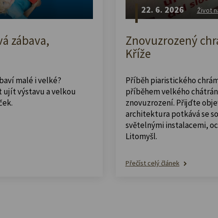
22. 6. 2026
Život n
vá zábava,
Znovuzrozený chrá
Kříže
abaví malé i velké?
Příběh piaristického chrám
 ujít výstavu a velkou
příběhem velkého chátrán
ček.
znovuzrození. Přijďte obje
architektura potkává se 
světelnými instalacemi, o
Litomyšl.
Přečíst celý článek