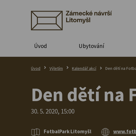
Úvod
Ubytování
Úvod
Výletím
Kalendář akcí
Den dětí na Fotb
Den dětí na 
30. 5. 2020, 15:00
FotbalPark Litomyšl
www.fotb