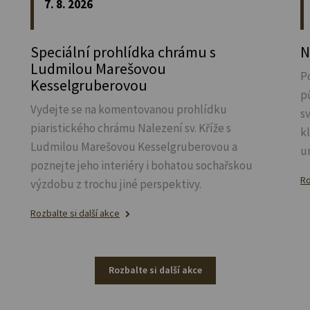
7. 8. 2026
Speciální prohlídka chrámu s
N
Ludmilou Marešovou
P
Kesselgruberovou
p
Vydejte se na komentovanou prohlídku
s
piaristického chrámu Nalezení sv.
Kříže s
k
Ludmilou Marešovou Kesselgruberovou a
u
poznejte jeho interiéry i bohatou sochařskou
Ro
výzdobu z trochu jiné perspektivy.
Rozbalte si další akce
Rozbalte si další akce