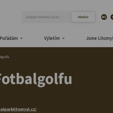
Pořádám
Výletím
Jsme Litomyš
algolfu
Fotbalgolfu
alparklitomysl.cz/