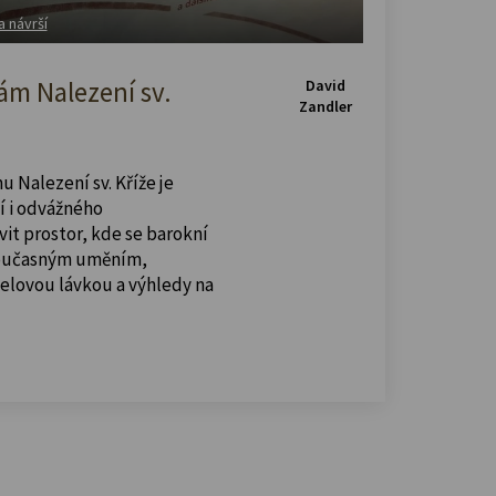
a návrší
m Nalezení sv.
David
Zandler
u Nalezení sv. Kříže je
í i odvážného
vit prostor, kde se barokní
současným uměním,
celovou lávkou a výhledy na