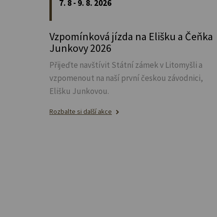
7. 8 - 9. 8. 2026
Vzpomínková jízda na Elišku a Čeňka
Junkovy 2026
Přijeďte navštívit Státní zámek v Litomyšli a
vzpomenout na naší první českou závodnici,
Elišku Junkovou.
Rozbalte si další akce