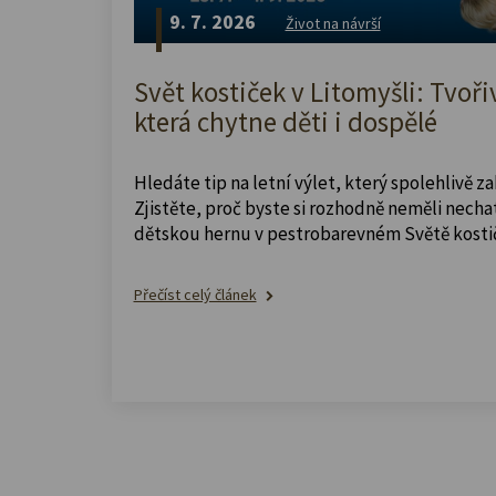
9. 7. 2026
Život na návrší
Svět kostiček v Litomyšli: Tvoři
která chytne děti i dospělé
Hledáte tip na letní výlet, který spolehlivě z
Zjistěte, proč byste si rozhodně neměli nechat
dětskou hernu v pestrobarevném Světě kosti
Přečíst celý článek