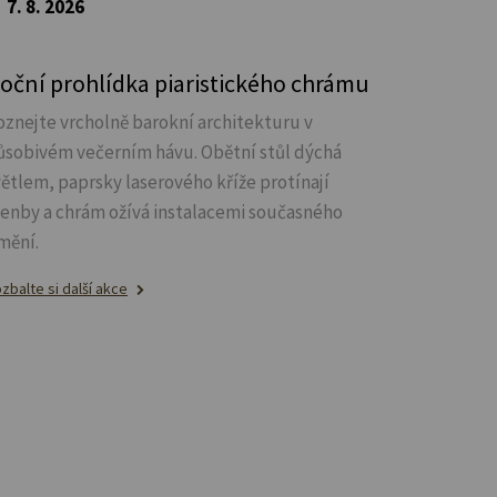
7. 8. 2026
oční prohlídka piaristického chrámu
oznejte vrcholně barokní architekturu v
ůsobivém večerním hávu. Obětní stůl dýchá
větlem, paprsky laserového kříže protínají
lenby a chrám ožívá instalacemi současného
mění.
zbalte si další akce