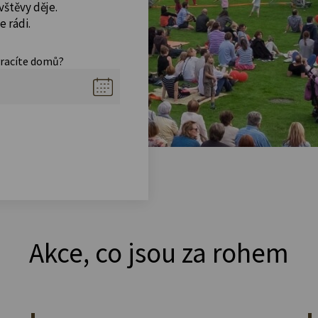
vštěvy děje.
 rádi.
vracíte domů?
Akce, co jsou za rohem