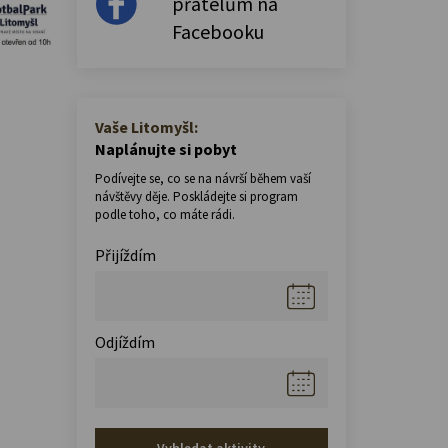
přátelům na
Facebooku
Vaše Litomyšl:
Naplánujte si pobyt
Podívejte se, co se na návrší během vaší
návštěvy děje. Poskládejte si program
podle toho, co máte rádi.
Přijíždím
Odjíždím
Vyhledat aktivity