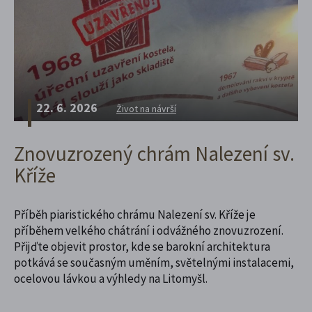
22. 6. 2026
Život na návrší
Znovuzrozený chrám Nalezení sv.
Kříže
Příběh piaristického chrámu Nalezení sv. Kříže je
příběhem velkého chátrání i odvážného znovuzrození.
Přijďte objevit prostor, kde se barokní architektura
potkává se současným uměním, světelnými instalacemi,
ocelovou lávkou a výhledy na Litomyšl.