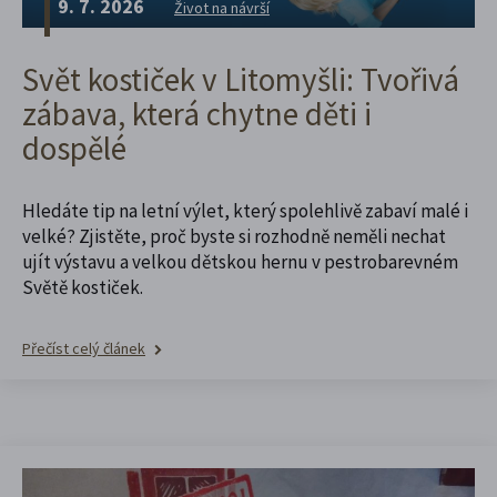
9. 7. 2026
Život na návrší
Svět kostiček v Litomyšli: Tvořivá
zábava, která chytne děti i
dospělé
Hledáte tip na letní výlet, který spolehlivě zabaví malé i
velké? Zjistěte, proč byste si rozhodně neměli nechat
ujít výstavu a velkou dětskou hernu v pestrobarevném
Světě kostiček.
Přečíst celý článek