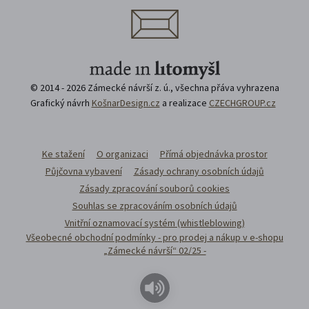
© 2014 - 2026 Zámecké návrší z. ú., všechna přáva vyhrazena
Grafický návrh
KošnarDesign.cz
a realizace
CZECHGROUP.cz
Ke stažení
O organizaci
Přímá objednávka prostor
Půjčovna vybavení
Zásady ochrany osobních údajů
Zásady zpracování souborů cookies
Souhlas se zpracováním osobních údajů
Vnitřní oznamovací systém (whistleblowing)
Všeobecné obchodní podmínky - pro prodej a nákup v e-shopu
„Zámecké návrší“ 02/25 -