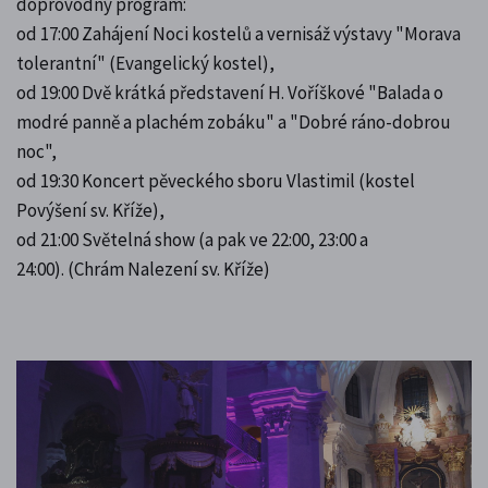
doprovodný program:
od 17:00 Zahájení Noci kostelů a vernisáž výstavy "Morava
tolerantní" (Evangelický kostel),
od 19:00 Dvě krátká představení H. Voříškové "Balada o
modré panně a plachém
zobáku" a "Dobré ráno-dobrou
noc",
od 19:30 Koncert pěveckého sboru Vlastimil (kostel
Povýšení sv. Kříže),
od 21:00 Světelná show (a pak ve 22:00, 23:00 a
24:00).
(Chrám Nalezení sv. Kříže)