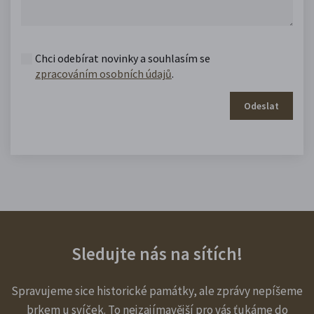
Chci odebírat novinky a souhlasím se
zpracováním osobních údajů
.
Odeslat
Sledujte nás na sítích!
Spravujeme sice historické památky, ale zprávy nepíšeme
brkem u svíček. To nejzajímavější pro vás ťukáme do