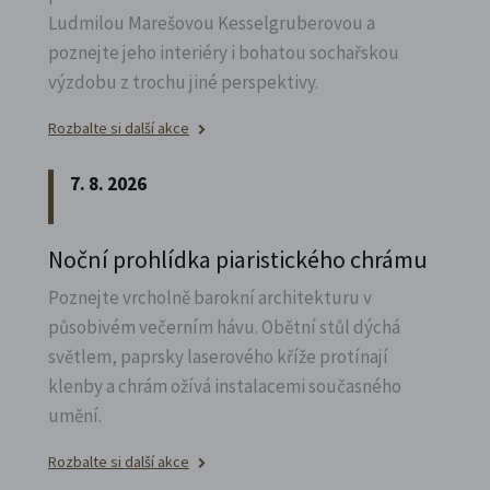
Ludmilou Marešovou Kesselgruberovou a
poznejte jeho interiéry i bohatou sochařskou
výzdobu z trochu jiné perspektivy.
Rozbalte si další akce
7. 8. 2026
Noční prohlídka piaristického chrámu
Poznejte vrcholně barokní architekturu v
působivém večerním hávu. Obětní stůl dýchá
světlem, paprsky laserového kříže protínají
klenby a chrám ožívá instalacemi současného
umění.
Rozbalte si další akce