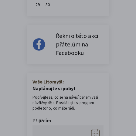
29
30
Řekni o této akci
přátelům na
Facebooku
Vaše Litomyšl:
Naplánujte si pobyt
Podívejte se, co se na návrší během vaší
návštěvy děje. Poskládejte si program
podle toho, co máte rádi.
Přijíždím