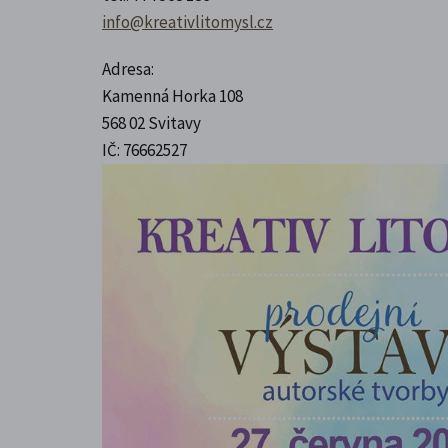
info@kreativlitomysl.cz
Adresa:
Kamenná Horka 108
568 02 Svitavy
IČ: 76662527