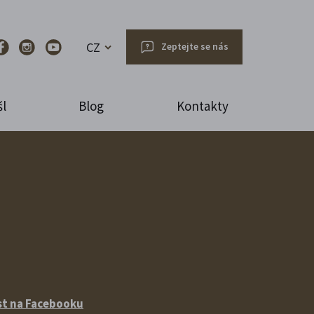
CZ
Zeptejte se nás
l
Blog
Kontakty
st na Facebooku