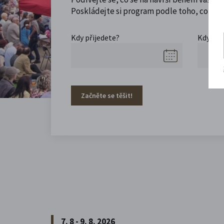
Poskládejte si program podle toho, co máte
Kdy přijedete?
Kdy se 
Začněte se těšit!
7. 8 - 9. 8. 2026