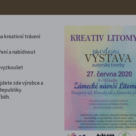
a kreativní trávení
ření a nabídnout
u vyzkoušet
jdete zde výrobce a
 Republiky.
íběh.