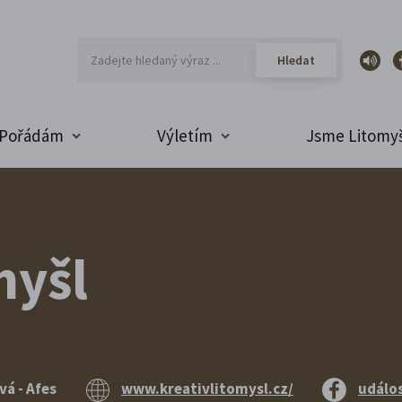
Pořádám
Výletím
Jsme Litomyš
myšl
vá - Afes
www.kreativlitomysl.cz/
událo