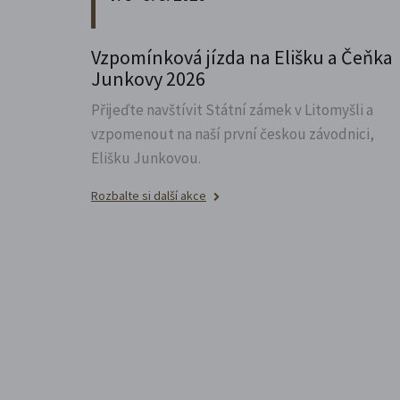
Vzpomínková jízda na Elišku a Čeňka
Junkovy 2026
Přijeďte navštívit Státní zámek v Litomyšli a
vzpomenout na naší první českou závodnici,
Elišku Junkovou.
Rozbalte si další akce