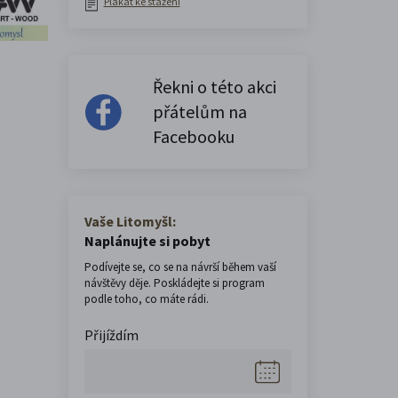
Plakát ke stažení
Řekni o této akci
přátelům na
Facebooku
Vaše Litomyšl:
Naplánujte si pobyt
Podívejte se, co se na návrší během vaší
návštěvy děje. Poskládejte si program
podle toho, co máte rádi.
Přijíždím