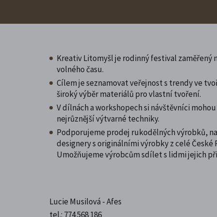
Kreativ Litomyšl je rodinný festival zaměřený n
volného času.
Cílem je seznamovat veřejnost s trendy ve tvo
široký výběr materiálů pro vlastní tvoření.
V dílnách a workshopech si návštěvníci moho
nejrůznější výtvarné techniky.
Podporujeme prodej rukodělných výrobků, na
designery s originálními výrobky z celé České
Umožňujeme výrobcům sdílet s lidmi jejich př
Lucie Musilová - Afes
tel.: 774 568 186