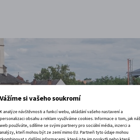
Vážíme si vašeho soukromí
K analýze návštěvnosti a funkcí webu, ukládání vašeho nastavení a
t
personalizaci obsahu a reklam využíváme cookies. Informace o tom, jak ná
web používáte, sdílíme se svými partnery pro sociální média, inzerci a
analýzy, kteří mohou být ze zemí mimo EU. Partneři tyto údaje mohou
zkombinovat s dalšími informacemi, které jste jim poskytli nebo které
vštěvy děje.