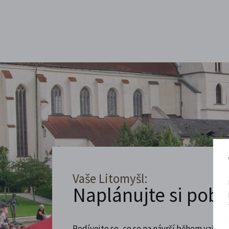
Vaše Litomyšl:
Naplánujte si poby
Podívejte se, co se na návrší během vaší ná