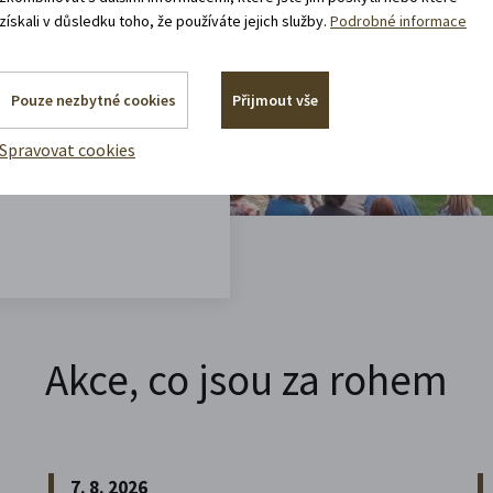
získali v důsledku toho, že používáte jejich služby.
Podrobné informace
 rádi.
vracíte domů?
Pouze nezbytné cookies
Přijmout vše
Spravovat cookies
Akce, co jsou za rohem
7. 8. 2026