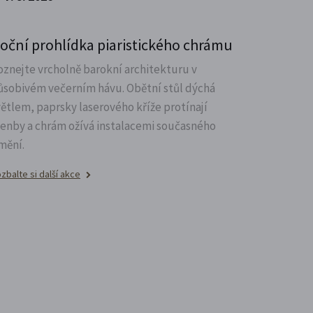
oční prohlídka piaristického chrámu
oznejte vrcholně barokní architekturu v
ůsobivém večerním hávu. Obětní stůl dýchá
větlem, paprsky laserového kříže protínají
lenby a chrám ožívá instalacemi současného
mění.
zbalte si další akce