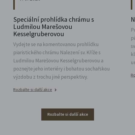
Speciální prohlídka chrámu s
N
Ludmilou Marešovou
P
Kesselgruberovou
p
Vydejte se na komentovanou prohlídku
s
piaristického chrámu Nalezení sv.
Kříže s
k
Ludmilou Marešovou Kesselgruberovou a
u
poznejte jeho interiéry i bohatou sochařskou
Ro
výzdobu z trochu jiné perspektivy.
Rozbalte si další akce
Rozbalte si další akce