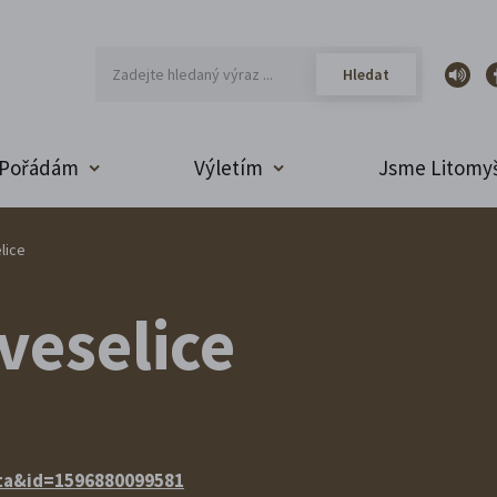
Pořádám
Výletím
Jsme Litomyš
lice
veselice
ita&id=1596880099581