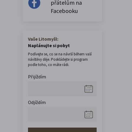
přátelům na
Facebooku
Vaše Litomyšl:
Naplánujte si pobyt
Podívejte se, co se na návrší během vaší
návštěvy děje. Poskládejte si program
podle toho, co máte rádi.
Přijíždím
Odjíždím