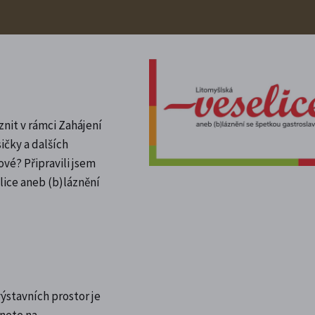
znit v rámci Zahájení
čky a dalších
vé? Připravili jsem
lice aneb (b)láznění
ýstavních prostor je
znete na