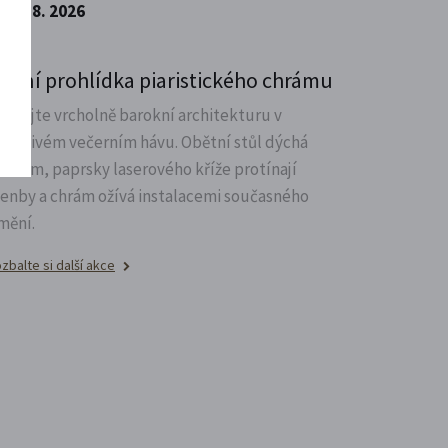
14. 8. 2026
oční prohlídka piaristického chrámu
oznejte vrcholně barokní architekturu v
ůsobivém večerním hávu. Obětní stůl dýchá
větlem, paprsky laserového kříže protínají
lenby a chrám ožívá instalacemi současného
mění.
zbalte si další akce