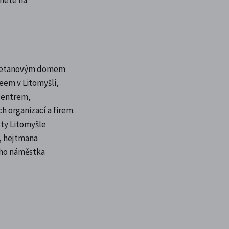
 Smetanovým domem
em v Litomyšli,
centrem,
h organizací a firem.
sty Litomyšle
, hejtmana
ího náměstka