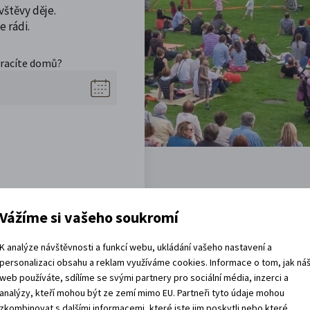
vštěvy děje.
 rádi.
vracíte domů?
Vážíme si vašeho soukromí
Akce, co jsou za rohem
K analýze návštěvnosti a funkcí webu, ukládání vašeho nastavení a
personalizaci obsahu a reklam využíváme cookies. Informace o tom, jak ná
web používáte, sdílíme se svými partnery pro sociální média, inzerci a
analýzy, kteří mohou být ze zemí mimo EU. Partneři tyto údaje mohou
zkombinovat s dalšími informacemi, které jste jim poskytli nebo které