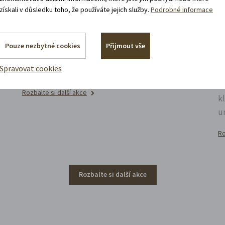
11. 8. 2026
získali v důsledku toho, že používáte jejich služby.
Podrobné informace
19:30 - 22:00
u
Bílá paní na vdávání
N
Pouze nezbytné cookies
Přijmout vše
Zábavné představení plné hereckých hvězd na
P
Spravovat cookies
zámecké open-air scéně v Litomyšli.
p
s
Rozbalte si další akce
k
u
Ro
Rozbalte si další akce