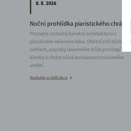
8. 8. 2026
Noční prohlídka piaristického chrám
Poznejte vrcholně barokní architekturu v
působivém večerním hávu. Obětní stůl dýchá
světlem, paprsky laserového kříže protínají
klenby a chrám ožívá instalacemi současného
umění.
Rozbalte si další akce