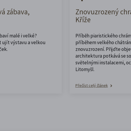
vá zábava,
Znovuzrozený chrá
Kříže
abaví malé i velké?
Příběh piaristického chrám
 ujít výstavu a velkou
příběhem velkého chátrán
ček.
znovuzrození. Přijďte obje
architektura potkává se 
světelnými instalacemi, o
Litomyšl.
Přečíst celý článek