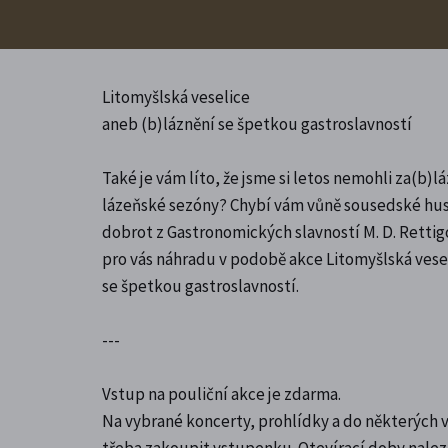
Litomyšlská veselice
aneb (b)láznění se špetkou gastroslavností
Také je vám líto, že jsme si letos nemohli za(b)lá
lázeňské sezóny? Chybí vám vůně sousedské husi
dobrot z Gastronomických slavností M. D. Rettigo
pro vás náhradu v podobě akce Litomyšlská vese
se špetkou gastroslavností.
---
Vstup na pouliční akce je zdarma.
Na vybrané koncerty, prohlídky a do některých v
třeba zakoupit vstupenku. Otevírací doby nale