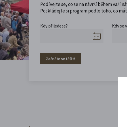
Podívejte se, co se na návrší během vaší ná
Poskládejte si program podle toho, co máte
Kdy přijedete?
Kdy se 
Začněte se těšit!