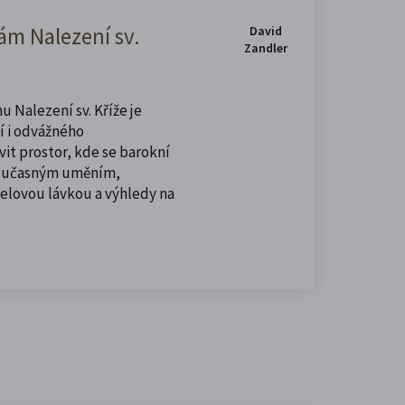
m Nalezení sv.
David
Zandler
u Nalezení sv. Kříže je
í i odvážného
vit prostor, kde se barokní
současným uměním,
celovou lávkou a výhledy na