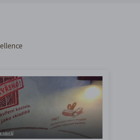
cellence
a návrší