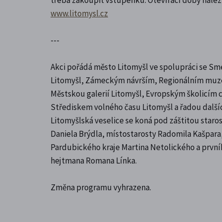
www.litomysl.cz
---
Akci pořádá město Litomyšl ve spolupráci se
Litomyšl, Zámeckým návrším, Regionálním muze
Městskou galerií Litomyšl, Evropským školicím 
Střediskem volného času Litomyšl a řadou dalšíc
Litomyšlská veselice se koná pod záštitou staro
Daniela Brýdla, místostarosty Radomila Kašpara
Pardubického kraje Martina Netolického a prvn
hejtmana Romana Línka.
Změna programu vyhrazena.