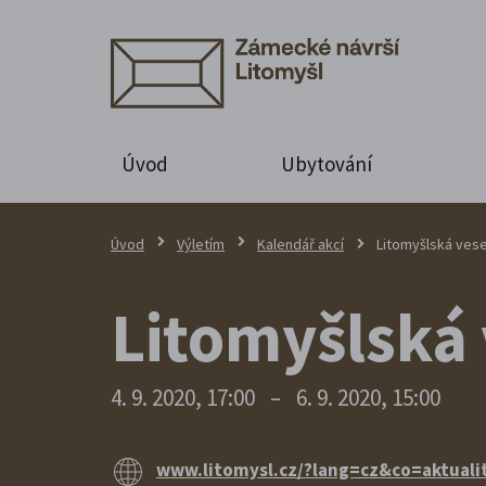
Úvod
Ubytování
Úvod
Výletím
Kalendář akcí
Litomyšlská vese
Litomyšlská 
4. 9. 2020, 17:00
–
6. 9. 2020, 15:00
www.litomysl.cz/?lang=cz&co=aktual